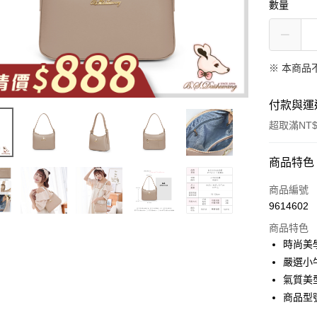
數量
※ 本商品
付款與運
超取滿NT$
付款方式
商品特色
信用卡一
商品編號
9614602
超商取貨
商品特色
LINE Pay
時尚美
嚴選小
Apple Pay
氣質美
街口支付
商品型號