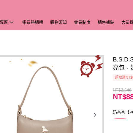
專區
暢貨熱銷榜
購物須知
會員制度
銷售據點
大量
B.S.
亮包 -
超取滿NT$
NT$2,640
NT$8
奶茶杏【P6