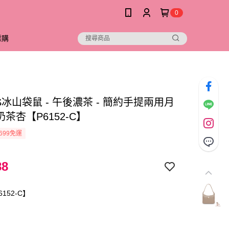
0
採購
D.S冰山袋鼠 - 午後濃茶 - 簡約手提兩用月
 奶茶杏【P6152-C】
699免運
88
152-C】