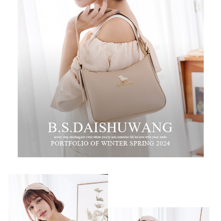
任。
新竹物流
４．使用「AFTEE先享後付」時，將依據個別帳號之用戶狀況，依本公司即
時審查核予不同之上限額度；若仍有額度不足之情形，本公司將視審查結果
每筆NT$100，滿NT$999(含以上)免運費
請求用戶進行身份認證。
５．嚴禁一人註冊多個帳號或使用他人資訊註冊。若發現惡意使用之情形，
中華郵政
恩沛科技股份有限公司將有權停止該用戶之使用額度並採取法律行動。
每筆NT$100，滿NT$999(含以上)免運費
新竹物流/黑貓
每筆NT$250，滿NT$2,000(含以上)免運費