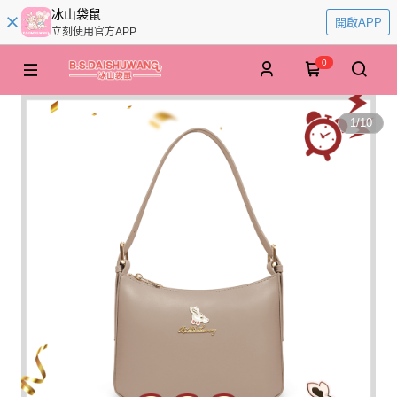
冰山袋鼠
開啟APP
立刻使用官方APP
0
1
/
10