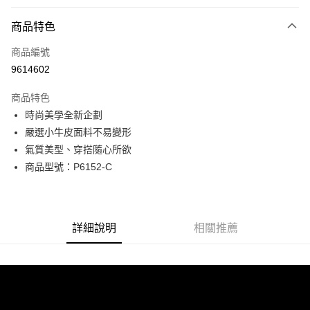
付款方式
商品特色
信用卡一次付款
商品編號
超商取貨付款
9614602
LINE Pay
商品特色
Apple Pay
時尚美學全新企劃
嚴選小牛皮面料不易變形
街口支付
氣質美型、穿搭隨心所欲
悠遊付
商品型號：P6152-C
Google Pay
全盈+PAY
詳細說明
相關推薦
AFTEE先享後付
相關說明
【關於「AFTEE先享後付」】
ATM付款
AFTEE先享後付是「在收到商品之後才付款」的支付方式。 讓您購物簡單
便利好安心！
貨到付款
１．簡單：不需註冊會員、不需綁卡、不需儲值。