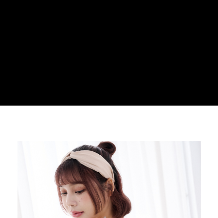
２．便利：只要手機號碼，簡訊認證，即可結帳。
３．安心：先確認商品／服務後，再付款。
運送方式
【「AFTEE先享後付」結帳流程】
全家取貨付款
１．於結帳方式選擇「AFTEE先享後付」後，將跳轉至「AFTEE先享後付」
每筆NT$100，滿NT$699(含以上)免運費
結帳頁面，進行簡訊認證並確認金額後，即可完成結帳。
２．訂單成立數日內，您將收到繳費通知簡訊。
付款後全家取貨
３．收到繳費通知簡訊後14天內，點擊此簡訊中的連結，可透過四大超商／
ATM／網路銀行／等多元方式進行付款，方視為交易完成。
每筆NT$100，滿NT$699(含以上)免運費
※ 請注意：結帳手續完成當下不需立刻繳費，但若您需要取消訂單，請聯絡
購買商品的店家。未經商家同意取消之訂單仍視為有效，需透過AFTEE先享
萊爾富取貨付款
後付繳納相關費用。
每筆NT$80
※ 交易是否成功請以「AFTEE先享後付 」之結帳頁面顯示為準，若有關於
是否繳費成功／繳費後需取消欲退款等相關疑問，請聯繫「AFTEE先享後付
客戶支援中心」
https://netprotections.freshdesk.com/support/home
付款後萊爾富取貨
每筆NT$80
【注意事項】
１．透過由恩沛科技股份有限公司提供之「AFTEE先享後付」服務完成之交
7-11取貨付款
易，需依本服務之必要範圍內提供個人資料，並將交易相關給付款項請求債
權轉讓予恩沛科技股份有限公司。
每筆NT$100，滿NT$699(含以上)免運費
２．關於個人資料處理事宜，請瀏覽以下網址：
https://aftee.tw/terms/#terms3
付款後7-11取貨
３．未成年的使用者請事先徵得法定代理人或監護人之同意方可使用
每筆NT$100，滿NT$699(含以上)免運費
「AFTEE先享後付」，若未經同意申辦者引起之損失，本公司不負相關責