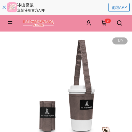
冰山袋鼠
開啟APP
立刻使用官方APP
0
1
/
9