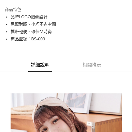
LINE Pay
商品特色
Apple Pay
品牌LOGO摺疊設計
尼龍耐髒、小巧不占空間
街口支付
攜帶輕便、環保又時尚
悠遊付
商品型號：BS-003
Google Pay
全盈+PAY
詳細說明
相關推薦
AFTEE先享後付
相關說明
【關於「AFTEE先享後付」】
ATM付款
AFTEE先享後付是「在收到商品之後才付款」的支付方式。 讓您購物簡單
便利好安心！
貨到付款
１．簡單：不需註冊會員、不需綁卡、不需儲值。
２．便利：只要手機號碼，簡訊認證，即可結帳。
３．安心：先確認商品／服務後，再付款。
運送方式
【「AFTEE先享後付」結帳流程】
全家取貨付款
１．於結帳方式選擇「AFTEE先享後付」後，將跳轉至「AFTEE先享後付」
每筆NT$100，滿NT$699(含以上)免運費
結帳頁面，進行簡訊認證並確認金額後，即可完成結帳。