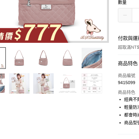
數量
付款與運
超取滿NT$
付款方式
商品特色
信用卡一
商品編號
9415099
超商取貨
商品特色
LINE Pay
經典不
輕量防
Apple Pay
都會時
街口支付
商品型號
悠遊付