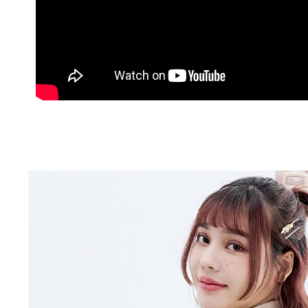
付客戶支
付款後萊
【注意事
每筆NT$8
１．透過由
交易，需
7-11取貨
求債權轉
２．關於
每筆NT$1
https://aft
３．未成
付款後7-1
「AFTE
每筆NT$1
任。
４．使用「
新竹物流
即時審查
結果請求
每筆NT$1
５．嚴禁
形，恩沛
中華郵政
動。
每筆NT$1
新竹物流/
每筆NT$2