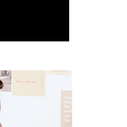
援中心」
https://netprotections.freshdesk.com/support/home
爾富取貨
項】
0
恩沛科技股份有限公司提供之「AFTEE先享後付」服務完成之
依本服務之必要範圍內提供個人資料，並將交易相關給付款項請
付款
讓予恩沛科技股份有限公司。
個人資料處理事宜，請瀏覽以下網址：
00，滿NT$699(含以上)免運費
ee.tw/terms/#terms3
年的使用者請事先徵得法定代理人或監護人之同意方可使用
1取貨
E先享後付」，若未經同意申辦者引起之損失，本公司不負相關責
00，滿NT$699(含以上)免運費
AFTEE先享後付」時，將依據個別帳號之用戶狀況，依本公司
核予不同之上限額度；若仍有額度不足之情形，本公司將視審查
用戶進行身份認證。
00，滿NT$999(含以上)免運費
一人註冊多個帳號或使用他人資訊註冊。若發現惡意使用之情
科技股份有限公司將有權停止該用戶之使用額度並採取法律行
00，滿NT$999(含以上)免運費
黑貓
50，滿NT$2,000(含以上)免運費