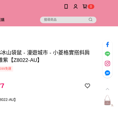
0
採購
D.S冰山袋鼠 - 漫遊城市 - 小菱格實搭斜肩
雅紫【Z8022-AU】
699免運
77
022-AU】