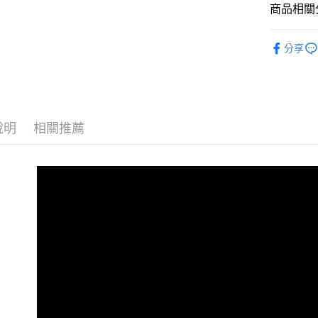
商品相關分
Google Pa
全盈+PAY
女包系列
分享
包款分類
AFTEE先
相關說明
包款分類
【關於「A
ATM付款
顏色大特
AFTEE
便利好安
說明
相關推薦
貨到付款
材質分類
１．簡單
２．便利
女包全商
３．安心
運送方式
省錢大作戰⚡
【「AFT
１．於結帳
全家取貨
付」結帳
每筆NT$1
２．訂單
３．收到繳
／ATM／
付款後全
※ 請注意
每筆NT$1
絡購買商品
先享後付
萊爾富取
※ 交易是
是否繳費成
每筆NT$8