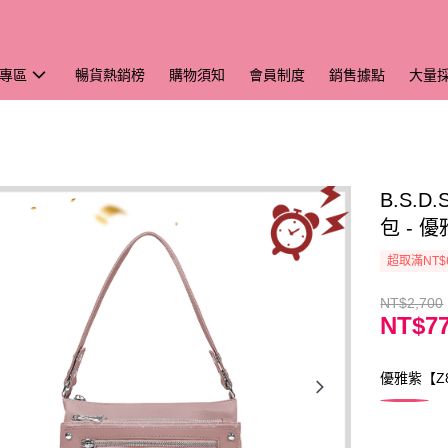
專區
暢貨熱銷榜
購物須知
會員制度
銷售據點
大量
B.S.
包 - 優
超取滿NT$
NT$2,700
NT$7
優雅紫【Z8