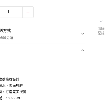
清除
送方式
紀錄
699免運
次付款
付款
敗菱格紋設計
潑水、素面典雅
尚，打造完美視覺
：Z8022-AU