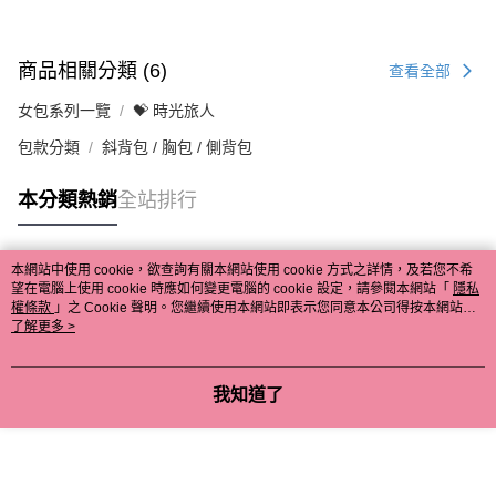
商品相關分類 (6)
查看全部
女包系列一覽
💝 時光旅人
包款分類
斜背包 / 胸包 / 側背包
本分類熱銷
全站排行
本網站中使用 cookie，欲查詢有關本網站使用 cookie 方式之詳情，及若您不希
熱門標籤
望在電腦上使用 cookie 時應如何變更電腦的 cookie 設定，請參閱本網站「
隱私
權條款
」之 Cookie 聲明。您繼續使用本網站即表示您同意本公司得按本網站使
用條款之 Cookie 聲明使用 cookie。
了解更多 >
我知道了