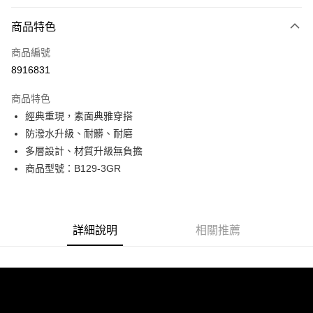
付款方式
商品特色
信用卡一次付款
商品編號
超商取貨付款
8916831
LINE Pay
商品特色
Apple Pay
經典重現，素面典雅穿搭
防潑水升級、耐髒、耐磨
街口支付
多層設計、材質升級無負擔
悠遊付
商品型號：B129-3GR
Google Pay
全盈+PAY
詳細說明
相關推薦
AFTEE先享後付
相關說明
【關於「AFTEE先享後付」】
ATM付款
AFTEE先享後付是「在收到商品之後才付款」的支付方式。 讓您購物簡單
便利好安心！
貨到付款
１．簡單：不需註冊會員、不需綁卡、不需儲值。