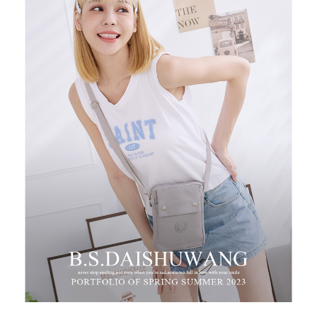
任。
新竹物流
４．使用「AFTEE先享後付」時，將依據個別帳號之用戶狀況，依本公司即
時審查核予不同之上限額度；若仍有額度不足之情形，本公司將視審查結果
每筆NT$100，滿NT$999(含以上)免運費
請求用戶進行身份認證。
５．嚴禁一人註冊多個帳號或使用他人資訊註冊。若發現惡意使用之情形，
中華郵政
恩沛科技股份有限公司將有權停止該用戶之使用額度並採取法律行動。
每筆NT$100，滿NT$999(含以上)免運費
新竹物流/黑貓
每筆NT$250，滿NT$2,000(含以上)免運費