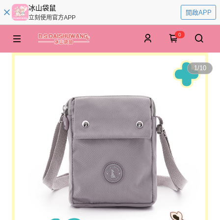
冰山袋鼠
開啟APP
立刻使用官方APP
0
1
/
10