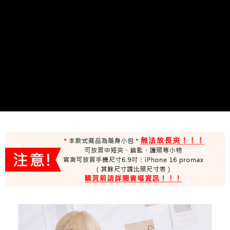
２．便利：只要手機號碼，簡訊認證，即可結帳。
３．安心：先確認商品／服務後，再付款。
運送方式
【「AFTEE先享後付」結帳流程】
全家取貨付款
１．於結帳方式選擇「AFTEE先享後付」後，將跳轉至「AFTEE先享後付」
每筆NT$100，滿NT$699(含以上)免運費
結帳頁面，進行簡訊認證並確認金額後，即可完成結帳。
２．訂單成立數日內，您將收到繳費通知簡訊。
付款後全家取貨
３．收到繳費通知簡訊後14天內，點擊此簡訊中的連結，可透過四大超商／
ATM／網路銀行／等多元方式進行付款，方視為交易完成。
每筆NT$100，滿NT$699(含以上)免運費
※ 請注意：結帳手續完成當下不需立刻繳費，但若您需要取消訂單，請聯絡
購買商品的店家。未經商家同意取消之訂單仍視為有效，需透過AFTEE先享
萊爾富取貨付款
後付繳納相關費用。
每筆NT$80
※ 交易是否成功請以「AFTEE先享後付 」之結帳頁面顯示為準，若有關於
是否繳費成功／繳費後需取消欲退款等相關疑問，請聯繫「AFTEE先享後付
客戶支援中心」
https://netprotections.freshdesk.com/support/home
付款後萊爾富取貨
每筆NT$80
【注意事項】
１．透過由恩沛科技股份有限公司提供之「AFTEE先享後付」服務完成之交
7-11取貨付款
易，需依本服務之必要範圍內提供個人資料，並將交易相關給付款項請求債
權轉讓予恩沛科技股份有限公司。
每筆NT$100，滿NT$699(含以上)免運費
２．關於個人資料處理事宜，請瀏覽以下網址：
https://aftee.tw/terms/#terms3
付款後7-11取貨
３．未成年的使用者請事先徵得法定代理人或監護人之同意方可使用
每筆NT$100，滿NT$699(含以上)免運費
「AFTEE先享後付」，若未經同意申辦者引起之損失，本公司不負相關責