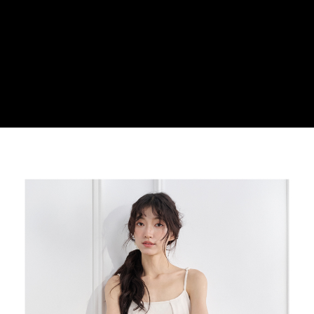
３．安心：先確認商品／服務後，再付款。
運送方式
【「AFTEE先享後付」結帳流程】
全家取貨付款
１．於結帳方式選擇「AFTEE先享後付」後，將跳轉至「AFTEE先享後付」
每筆NT$100，滿NT$699(含以上)免運費
結帳頁面，進行簡訊認證並確認金額後，即可完成結帳。
２．訂單成立數日內，您將收到繳費通知簡訊。
付款後全家取貨
３．收到繳費通知簡訊後14天內，點擊此簡訊中的連結，可透過四大超商／
ATM／網路銀行／等多元方式進行付款，方視為交易完成。
每筆NT$100，滿NT$699(含以上)免運費
※ 請注意：結帳手續完成當下不需立刻繳費，但若您需要取消訂單，請聯絡
購買商品的店家。未經商家同意取消之訂單仍視為有效，需透過AFTEE先享
萊爾富取貨付款
後付繳納相關費用。
每筆NT$80
※ 交易是否成功請以「AFTEE先享後付 」之結帳頁面顯示為準，若有關於
是否繳費成功／繳費後需取消欲退款等相關疑問，請聯繫「AFTEE先享後付
客戶支援中心」
https://netprotections.freshdesk.com/support/home
付款後萊爾富取貨
每筆NT$80
【注意事項】
１．透過由恩沛科技股份有限公司提供之「AFTEE先享後付」服務完成之交
7-11取貨付款
易，需依本服務之必要範圍內提供個人資料，並將交易相關給付款項請求債
權轉讓予恩沛科技股份有限公司。
每筆NT$100，滿NT$699(含以上)免運費
２．關於個人資料處理事宜，請瀏覽以下網址：
https://aftee.tw/terms/#terms3
付款後7-11取貨
３．未成年的使用者請事先徵得法定代理人或監護人之同意方可使用
每筆NT$100，滿NT$699(含以上)免運費
「AFTEE先享後付」，若未經同意申辦者引起之損失，本公司不負相關責
任。
新竹物流
４．使用「AFTEE先享後付」時，將依據個別帳號之用戶狀況，依本公司即