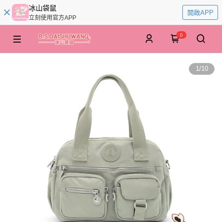
冰山袋鼠
開啟APP
立刻使用官方APP
0
1
/
10