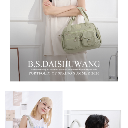
時審查核予不同之上限額度；若仍有額度不足之情形，本公司將視審查結果
每筆NT$100，滿NT$999(含以上)免運費
請求用戶進行身份認證。
５．嚴禁一人註冊多個帳號或使用他人資訊註冊。若發現惡意使用之情形，
中華郵政
恩沛科技股份有限公司將有權停止該用戶之使用額度並採取法律行動。
每筆NT$100，滿NT$999(含以上)免運費
新竹物流/黑貓
每筆NT$250，滿NT$2,000(含以上)免運費