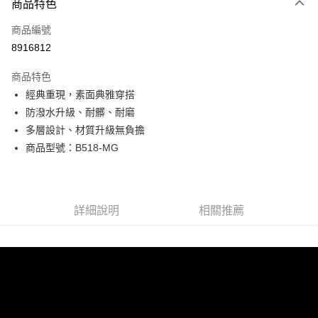
商品特色
信用卡一次付款
商品編號
超商取貨付款
8916812
LINE Pay
商品特色
Apple Pay
經典重現，素面典雅穿搭
防潑水升級、耐髒、耐磨
街口支付
多層設計、材質升級無負擔
悠遊付
商品型號：B518-MG
Google Pay
全盈+PAY
詳細說明
相關推薦
AFTEE先享後付
相關說明
【關於「AFTEE先享後付」】
ATM付款
AFTEE先享後付是「在收到商品之後才付款」的支付方式。 讓您購物簡單
便利好安心！
貨到付款
１．簡單：不需註冊會員、不需綁卡、不需儲值。
２．便利：只要手機號碼，簡訊認證，即可結帳。