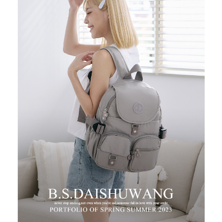
時審查核予不同之上限額度；若仍有額度不足之情形，本公司將視審查結果
每筆NT$100，滿NT$999(含以上)免運費
請求用戶進行身份認證。
５．嚴禁一人註冊多個帳號或使用他人資訊註冊。若發現惡意使用之情形，
中華郵政
恩沛科技股份有限公司將有權停止該用戶之使用額度並採取法律行動。
每筆NT$100，滿NT$999(含以上)免運費
新竹物流/黑貓
每筆NT$250，滿NT$2,000(含以上)免運費