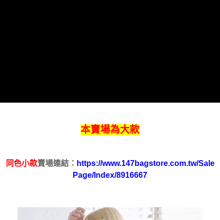
３．安心：先確認商品／服務後，再付款。
運送方式
【「AFTEE先享後付」結帳流程】
全家取貨付款
１．於結帳方式選擇「AFTEE先享後付」後，將跳轉至「AFTEE先享後付」
每筆NT$100，滿NT$699(含以上)免運費
結帳頁面，進行簡訊認證並確認金額後，即可完成結帳。
２．訂單成立數日內，您將收到繳費通知簡訊。
付款後全家取貨
３．收到繳費通知簡訊後14天內，點擊此簡訊中的連結，可透過四大超商／
ATM／網路銀行／等多元方式進行付款，方視為交易完成。
每筆NT$100，滿NT$699(含以上)免運費
※ 請注意：結帳手續完成當下不需立刻繳費，但若您需要取消訂單，請聯絡
購買商品的店家。未經商家同意取消之訂單仍視為有效，需透過AFTEE先享
萊爾富取貨付款
後付繳納相關費用。
每筆NT$80
※ 交易是否成功請以「AFTEE先享後付 」之結帳頁面顯示為準，若有關於
是否繳費成功／繳費後需取消欲退款等相關疑問，請聯繫「AFTEE先享後付
客戶支援中心」
https://netprotections.freshdesk.com/support/home
付款後萊爾富取貨
本賣場為大款
每筆NT$80
【注意事項】
１．透過由恩沛科技股份有限公司提供之「AFTEE先享後付」服務完成之交
7-11取貨付款
易，需依本服務之必要範圍內提供個人資料，並將交易相關給付款項請求債
權轉讓予恩沛科技股份有限公司。
每筆NT$100，滿NT$699(含以上)免運費
同色小款
賣場連結：
https://www.147bagstore.com.tw/Sale
２．關於個人資料處理事宜，請瀏覽以下網址：
Page/Index/8916667
https://aftee.tw/terms/#terms3
付款後7-11取貨
３．未成年的使用者請事先徵得法定代理人或監護人之同意方可使用
每筆NT$100，滿NT$699(含以上)免運費
「AFTEE先享後付」，若未經同意申辦者引起之損失，本公司不負相關責
任。
新竹物流
４．使用「AFTEE先享後付」時，將依據個別帳號之用戶狀況，依本公司即