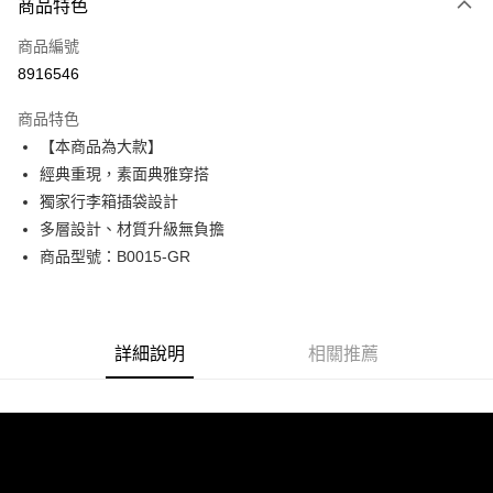
商品特色
信用卡一次付款
商品編號
超商取貨付款
8916546
LINE Pay
商品特色
Apple Pay
【本商品為大款】
經典重現，素面典雅穿搭
街口支付
獨家行李箱插袋設計
悠遊付
多層設計、材質升級無負擔
商品型號：B0015-GR
Google Pay
全盈+PAY
AFTEE先享後付
詳細說明
相關推薦
相關說明
【關於「AFTEE先享後付」】
ATM付款
AFTEE先享後付是「在收到商品之後才付款」的支付方式。 讓您購物簡單
便利好安心！
貨到付款
１．簡單：不需註冊會員、不需綁卡、不需儲值。
２．便利：只要手機號碼，簡訊認證，即可結帳。