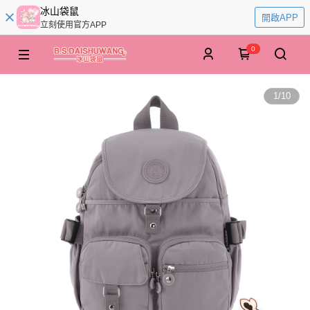
冰山袋鼠
開啟APP
立刻使用官方APP
0
1
/
10