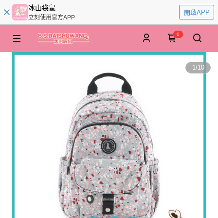
冰山袋鼠
開啟APP
立刻使用官方APP
0
1
/
10