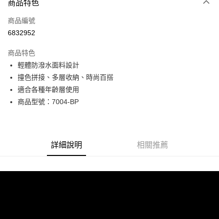
商品特色
信用卡一次付款
商品編號
超商取貨付款
6832952
LINE Pay
商品特色
Apple Pay
輕體防潑水面料設計
撞色拼接、多層收納、時尚百搭
街口支付
適合各種年齡層使用
悠遊付
商品型號：7004-BP
Google Pay
全盈+PAY
詳細說明
相關推薦
AFTEE先享後付
相關說明
【關於「AFTEE先享後付」】
ATM付款
AFTEE先享後付是「在收到商品之後才付款」的支付方式。 讓您購物簡單
便利好安心！
貨到付款
１．簡單：不需註冊會員、不需綁卡、不需儲值。
２．便利：只要手機號碼，簡訊認證，即可結帳。