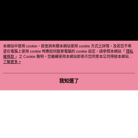
３．安心：先確認商品／服務後，再付款。
運送方式
【「AFTEE先享後付」結帳流程】
全家取貨付款
１．於結帳方式選擇「AFTEE先享後付」後，將跳轉至「AFTEE先享後付」
每筆NT$100，滿NT$699(含以上)免運費
結帳頁面，進行簡訊認證並確認金額後，即可完成結帳。
２．訂單成立數日內，您將收到繳費通知簡訊。
付款後全家取貨
３．收到繳費通知簡訊後14天內，點擊此簡訊中的連結，可透過四大超商／
ATM／網路銀行／等多元方式進行付款，方視為交易完成。
每筆NT$100，滿NT$699(含以上)免運費
※ 請注意：結帳手續完成當下不需立刻繳費，但若您需要取消訂單，請聯絡
本網站中使用 cookie，欲查詢有關本網站使用 cookie 方式之詳情，及若您不希
購買商品的店家。未經商家同意取消之訂單仍視為有效，需透過AFTEE先享
望在電腦上使用 cookie 時應如何變更電腦的 cookie 設定，請參閱本網站「
隱私
萊爾富取貨付款
後付繳納相關費用。
權條款
」之 Cookie 聲明。您繼續使用本網站即表示您同意本公司得按本網站使
每筆NT$80
※ 交易是否成功請以「AFTEE先享後付 」之結帳頁面顯示為準，若有關於
用條款之 Cookie 聲明使用 cookie。
了解更多 >
是否繳費成功／繳費後需取消欲退款等相關疑問，請聯繫「AFTEE先享後付
客戶支援中心」
https://netprotections.freshdesk.com/support/home
付款後萊爾富取貨
我知道了
每筆NT$80
【注意事項】
１．透過由恩沛科技股份有限公司提供之「AFTEE先享後付」服務完成之交
7-11取貨付款
易，需依本服務之必要範圍內提供個人資料，並將交易相關給付款項請求債
權轉讓予恩沛科技股份有限公司。
每筆NT$100，滿NT$699(含以上)免運費
２．關於個人資料處理事宜，請瀏覽以下網址：
https://aftee.tw/terms/#terms3
付款後7-11取貨
３．未成年的使用者請事先徵得法定代理人或監護人之同意方可使用
每筆NT$100，滿NT$699(含以上)免運費
「AFTEE先享後付」，若未經同意申辦者引起之損失，本公司不負相關責
任。
新竹物流
４．使用「AFTEE先享後付」時，將依據個別帳號之用戶狀況，依本公司即