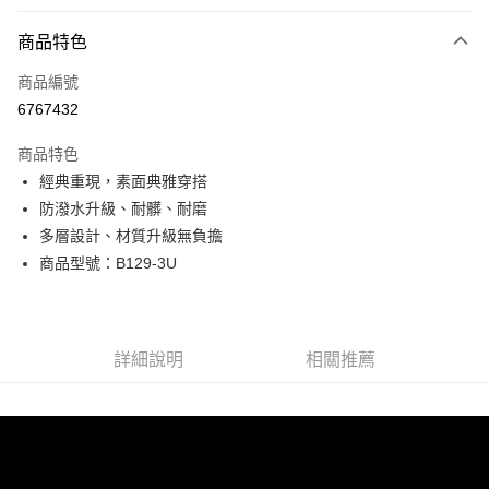
付款方式
商品特色
信用卡一次付款
商品編號
超商取貨付款
6767432
LINE Pay
商品特色
Apple Pay
經典重現，素面典雅穿搭
防潑水升級、耐髒、耐磨
街口支付
多層設計、材質升級無負擔
悠遊付
商品型號：B129-3U
Google Pay
全盈+PAY
詳細說明
相關推薦
AFTEE先享後付
相關說明
【關於「AFTEE先享後付」】
ATM付款
AFTEE先享後付是「在收到商品之後才付款」的支付方式。 讓您購物簡單
便利好安心！
貨到付款
１．簡單：不需註冊會員、不需綁卡、不需儲值。