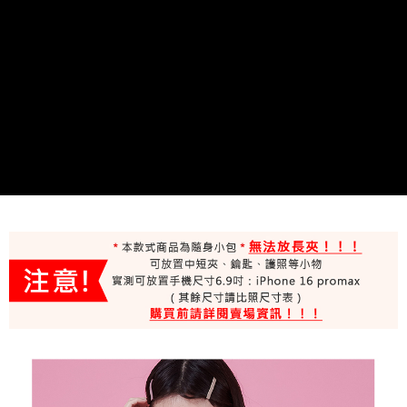
２．便利：只要手機號碼，簡訊認證，即可結帳。
３．安心：先確認商品／服務後，再付款。
運送方式
【「AFTEE先享後付」結帳流程】
全家取貨付款
１．於結帳方式選擇「AFTEE先享後付」後，將跳轉至「AFTEE先享後付」
每筆NT$100，滿NT$699(含以上)免運費
結帳頁面，進行簡訊認證並確認金額後，即可完成結帳。
２．訂單成立數日內，您將收到繳費通知簡訊。
付款後全家取貨
３．收到繳費通知簡訊後14天內，點擊此簡訊中的連結，可透過四大超商／
ATM／網路銀行／等多元方式進行付款，方視為交易完成。
每筆NT$100，滿NT$699(含以上)免運費
※ 請注意：結帳手續完成當下不需立刻繳費，但若您需要取消訂單，請聯絡
購買商品的店家。未經商家同意取消之訂單仍視為有效，需透過AFTEE先享
萊爾富取貨付款
後付繳納相關費用。
每筆NT$80
※ 交易是否成功請以「AFTEE先享後付 」之結帳頁面顯示為準，若有關於
是否繳費成功／繳費後需取消欲退款等相關疑問，請聯繫「AFTEE先享後付
客戶支援中心」
https://netprotections.freshdesk.com/support/home
付款後萊爾富取貨
每筆NT$80
【注意事項】
１．透過由恩沛科技股份有限公司提供之「AFTEE先享後付」服務完成之交
7-11取貨付款
易，需依本服務之必要範圍內提供個人資料，並將交易相關給付款項請求債
權轉讓予恩沛科技股份有限公司。
每筆NT$100，滿NT$699(含以上)免運費
２．關於個人資料處理事宜，請瀏覽以下網址：
https://aftee.tw/terms/#terms3
付款後7-11取貨
３．未成年的使用者請事先徵得法定代理人或監護人之同意方可使用
每筆NT$100，滿NT$699(含以上)免運費
「AFTEE先享後付」，若未經同意申辦者引起之損失，本公司不負相關責