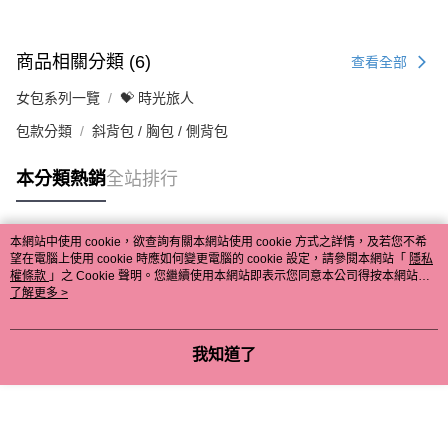
商品相關分類 (6)
查看全部
女包系列一覽
💝 時光旅人
包款分類
斜背包 / 胸包 / 側背包
本分類熱銷
全站排行
本網站中使用 cookie，欲查詢有關本網站使用 cookie 方式之詳情，及若您不希
熱門標籤
望在電腦上使用 cookie 時應如何變更電腦的 cookie 設定，請參閱本網站「
隱私
權條款
」之 Cookie 聲明。您繼續使用本網站即表示您同意本公司得按本網站使
用條款之 Cookie 聲明使用 cookie。
了解更多 >
我知道了