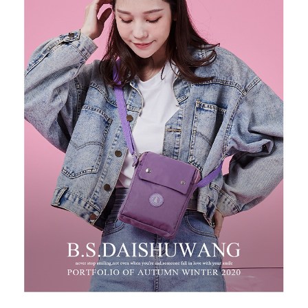
任。
新竹物流
４．使用「AFTEE先享後付」時，將依據個別帳號之用戶狀況，依本公司即
時審查核予不同之上限額度；若仍有額度不足之情形，本公司將視審查結果
每筆NT$100，滿NT$999(含以上)免運費
請求用戶進行身份認證。
５．嚴禁一人註冊多個帳號或使用他人資訊註冊。若發現惡意使用之情形，
中華郵政
恩沛科技股份有限公司將有權停止該用戶之使用額度並採取法律行動。
每筆NT$100，滿NT$999(含以上)免運費
新竹物流/黑貓
每筆NT$250，滿NT$2,000(含以上)免運費