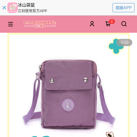
冰山袋鼠
開啟APP
立刻使用官方APP
0
1
/
10