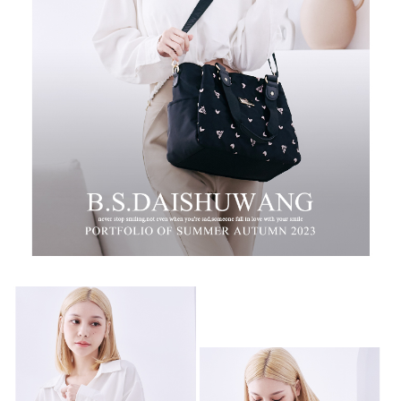
時審查核予不同之上限額度；若仍有額度不足之情形，本公司將視審查結果
每筆NT$100，滿NT$999(含以上)免運費
請求用戶進行身份認證。
５．嚴禁一人註冊多個帳號或使用他人資訊註冊。若發現惡意使用之情形，
中華郵政
恩沛科技股份有限公司將有權停止該用戶之使用額度並採取法律行動。
每筆NT$100，滿NT$999(含以上)免運費
新竹物流/黑貓
每筆NT$250，滿NT$2,000(含以上)免運費