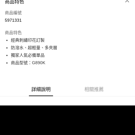
商品特色
信用卡一次付款
商品編號
超商取貨付款
5971331
LINE Pay
商品特色
Apple Pay
經典刺繡印花訂製
防潑水、超輕量、多夾層
街口支付
獨家人氣必備單品
悠遊付
商品型號：G890K
Google Pay
全盈+PAY
詳細說明
相關推薦
AFTEE先享後付
相關說明
【關於「AFTEE先享後付」】
ATM付款
AFTEE先享後付是「在收到商品之後才付款」的支付方式。 讓您購物簡單
便利好安心！
貨到付款
１．簡單：不需註冊會員、不需綁卡、不需儲值。
２．便利：只要手機號碼，簡訊認證，即可結帳。