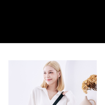
３．安心：先確認商品／服務後，再付款。
運送方式
【「AFTEE先享後付」結帳流程】
全家取貨付款
１．於結帳方式選擇「AFTEE先享後付」後，將跳轉至「AFTEE先享後付」
每筆NT$100，滿NT$699(含以上)免運費
結帳頁面，進行簡訊認證並確認金額後，即可完成結帳。
２．訂單成立數日內，您將收到繳費通知簡訊。
付款後全家取貨
３．收到繳費通知簡訊後14天內，點擊此簡訊中的連結，可透過四大超商／
ATM／網路銀行／等多元方式進行付款，方視為交易完成。
每筆NT$100，滿NT$699(含以上)免運費
※ 請注意：結帳手續完成當下不需立刻繳費，但若您需要取消訂單，請聯絡
購買商品的店家。未經商家同意取消之訂單仍視為有效，需透過AFTEE先享
萊爾富取貨付款
後付繳納相關費用。
每筆NT$80
※ 交易是否成功請以「AFTEE先享後付 」之結帳頁面顯示為準，若有關於
是否繳費成功／繳費後需取消欲退款等相關疑問，請聯繫「AFTEE先享後付
客戶支援中心」
https://netprotections.freshdesk.com/support/home
付款後萊爾富取貨
每筆NT$80
【注意事項】
１．透過由恩沛科技股份有限公司提供之「AFTEE先享後付」服務完成之交
7-11取貨付款
易，需依本服務之必要範圍內提供個人資料，並將交易相關給付款項請求債
權轉讓予恩沛科技股份有限公司。
每筆NT$100，滿NT$699(含以上)免運費
２．關於個人資料處理事宜，請瀏覽以下網址：
https://aftee.tw/terms/#terms3
付款後7-11取貨
３．未成年的使用者請事先徵得法定代理人或監護人之同意方可使用
每筆NT$100，滿NT$699(含以上)免運費
「AFTEE先享後付」，若未經同意申辦者引起之損失，本公司不負相關責
任。
新竹物流
４．使用「AFTEE先享後付」時，將依據個別帳號之用戶狀況，依本公司即