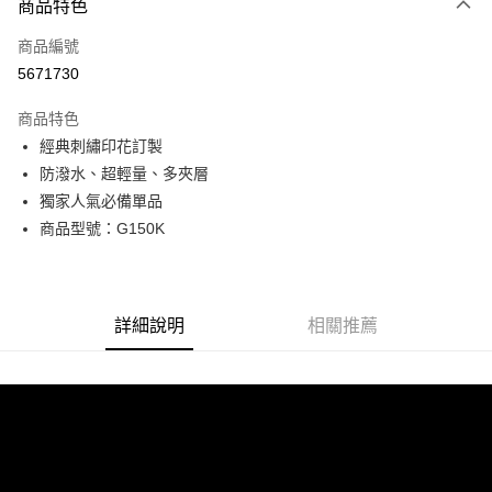
商品特色
信用卡一次付款
商品編號
超商取貨付款
5671730
LINE Pay
商品特色
Apple Pay
經典刺繡印花訂製
防潑水、超輕量、多夾層
街口支付
獨家人氣必備單品
悠遊付
商品型號：G150K
Google Pay
全盈+PAY
詳細說明
相關推薦
AFTEE先享後付
相關說明
【關於「AFTEE先享後付」】
ATM付款
AFTEE先享後付是「在收到商品之後才付款」的支付方式。 讓您購物簡單
便利好安心！
貨到付款
１．簡單：不需註冊會員、不需綁卡、不需儲值。
２．便利：只要手機號碼，簡訊認證，即可結帳。