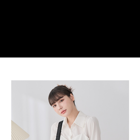
３．安心：先確認商品／服務後，再付款。
運送方式
【「AFTEE先享後付」結帳流程】
全家取貨付款
１．於結帳方式選擇「AFTEE先享後付」後，將跳轉至「AFTEE先享後付」
每筆NT$100，滿NT$699(含以上)免運費
結帳頁面，進行簡訊認證並確認金額後，即可完成結帳。
２．訂單成立數日內，您將收到繳費通知簡訊。
付款後全家取貨
３．收到繳費通知簡訊後14天內，點擊此簡訊中的連結，可透過四大超商／
ATM／網路銀行／等多元方式進行付款，方視為交易完成。
每筆NT$100，滿NT$699(含以上)免運費
※ 請注意：結帳手續完成當下不需立刻繳費，但若您需要取消訂單，請聯絡
購買商品的店家。未經商家同意取消之訂單仍視為有效，需透過AFTEE先享
萊爾富取貨付款
後付繳納相關費用。
每筆NT$80
※ 交易是否成功請以「AFTEE先享後付 」之結帳頁面顯示為準，若有關於
是否繳費成功／繳費後需取消欲退款等相關疑問，請聯繫「AFTEE先享後付
客戶支援中心」
https://netprotections.freshdesk.com/support/home
付款後萊爾富取貨
每筆NT$80
【注意事項】
１．透過由恩沛科技股份有限公司提供之「AFTEE先享後付」服務完成之交
7-11取貨付款
易，需依本服務之必要範圍內提供個人資料，並將交易相關給付款項請求債
權轉讓予恩沛科技股份有限公司。
每筆NT$100，滿NT$699(含以上)免運費
２．關於個人資料處理事宜，請瀏覽以下網址：
https://aftee.tw/terms/#terms3
付款後7-11取貨
３．未成年的使用者請事先徵得法定代理人或監護人之同意方可使用
每筆NT$100，滿NT$699(含以上)免運費
「AFTEE先享後付」，若未經同意申辦者引起之損失，本公司不負相關責
任。
新竹物流
４．使用「AFTEE先享後付」時，將依據個別帳號之用戶狀況，依本公司即