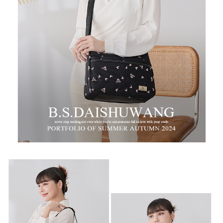
時審查核予不同之上限額度；若仍有額度不足之情形，本公司將視審查結果
每筆NT$100，滿NT$999(含以上)免運費
請求用戶進行身份認證。
５．嚴禁一人註冊多個帳號或使用他人資訊註冊。若發現惡意使用之情形，
中華郵政
恩沛科技股份有限公司將有權停止該用戶之使用額度並採取法律行動。
每筆NT$100，滿NT$999(含以上)免運費
新竹物流/黑貓
每筆NT$250，滿NT$2,000(含以上)免運費