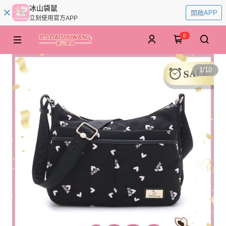
冰山袋鼠
開啟APP
立刻使用官方APP
0
1
/
10