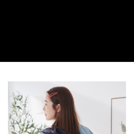
３．安心：先確認商品／服務後，再付款。
運送方式
【「AFTEE先享後付」結帳流程】
全家取貨付款
１．於結帳方式選擇「AFTEE先享後付」後，將跳轉至「AFTEE先享後付」
每筆NT$100，滿NT$699(含以上)免運費
結帳頁面，進行簡訊認證並確認金額後，即可完成結帳。
２．訂單成立數日內，您將收到繳費通知簡訊。
付款後全家取貨
３．收到繳費通知簡訊後14天內，點擊此簡訊中的連結，可透過四大超商／
ATM／網路銀行／等多元方式進行付款，方視為交易完成。
每筆NT$100，滿NT$699(含以上)免運費
※ 請注意：結帳手續完成當下不需立刻繳費，但若您需要取消訂單，請聯絡
購買商品的店家。未經商家同意取消之訂單仍視為有效，需透過AFTEE先享
萊爾富取貨付款
後付繳納相關費用。
每筆NT$80
※ 交易是否成功請以「AFTEE先享後付 」之結帳頁面顯示為準，若有關於
是否繳費成功／繳費後需取消欲退款等相關疑問，請聯繫「AFTEE先享後付
客戶支援中心」
https://netprotections.freshdesk.com/support/home
付款後萊爾富取貨
每筆NT$80
【注意事項】
１．透過由恩沛科技股份有限公司提供之「AFTEE先享後付」服務完成之交
7-11取貨付款
易，需依本服務之必要範圍內提供個人資料，並將交易相關給付款項請求債
權轉讓予恩沛科技股份有限公司。
每筆NT$100，滿NT$699(含以上)免運費
２．關於個人資料處理事宜，請瀏覽以下網址：
https://aftee.tw/terms/#terms3
付款後7-11取貨
３．未成年的使用者請事先徵得法定代理人或監護人之同意方可使用
每筆NT$100，滿NT$699(含以上)免運費
「AFTEE先享後付」，若未經同意申辦者引起之損失，本公司不負相關責
任。
新竹物流
４．使用「AFTEE先享後付」時，將依據個別帳號之用戶狀況，依本公司即