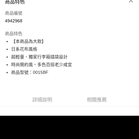
商品特色
信用卡一次付款
商品編號
超商取貨付款
4942968
LINE Pay
商品特色
Apple Pay
【本商品為大款】
日系花布風格
街口支付
超輕量、獨家行李箱插袋設計
悠遊付
時尚簡約風、多色百搭老少咸宜
商品型號：0015BF
Google Pay
全盈+PAY
AFTEE先享後付
詳細說明
相關推薦
相關說明
【關於「AFTEE先享後付」】
ATM付款
AFTEE先享後付是「在收到商品之後才付款」的支付方式。 讓您購物簡單
便利好安心！
貨到付款
１．簡單：不需註冊會員、不需綁卡、不需儲值。
２．便利：只要手機號碼，簡訊認證，即可結帳。