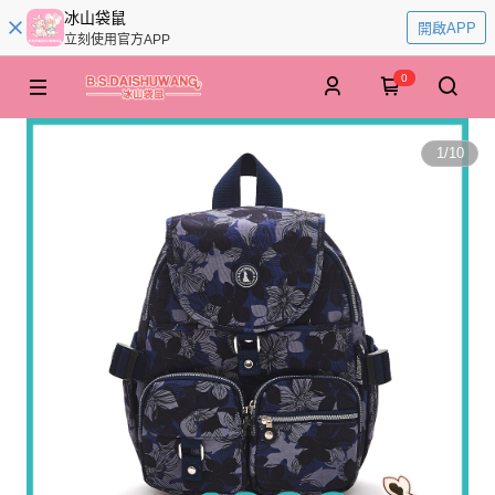
冰山袋鼠
開啟APP
立刻使用官方APP
0
1
/
10