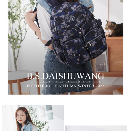
時審查核予不同之上限額度；若仍有額度不足之情形，本公司將視審查結果
每筆NT$100，滿NT$999(含以上)免運費
請求用戶進行身份認證。
５．嚴禁一人註冊多個帳號或使用他人資訊註冊。若發現惡意使用之情形，
中華郵政
恩沛科技股份有限公司將有權停止該用戶之使用額度並採取法律行動。
每筆NT$100，滿NT$999(含以上)免運費
新竹物流/黑貓
每筆NT$250，滿NT$2,000(含以上)免運費