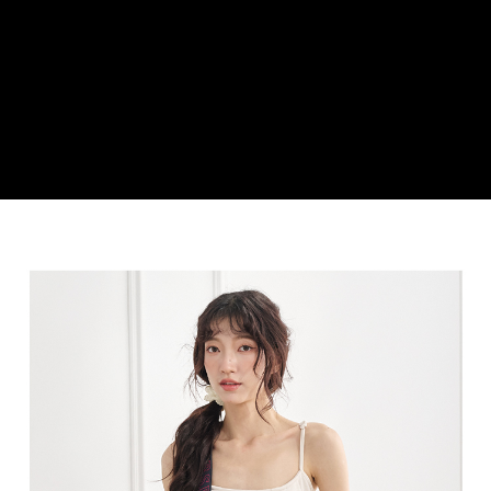
３．安心：先確認商品／服務後，再付款。
運送方式
【「AFTEE先享後付」結帳流程】
全家取貨付款
１．於結帳方式選擇「AFTEE先享後付」後，將跳轉至「AFTEE先享後付」
每筆NT$100，滿NT$699(含以上)免運費
結帳頁面，進行簡訊認證並確認金額後，即可完成結帳。
２．訂單成立數日內，您將收到繳費通知簡訊。
付款後全家取貨
３．收到繳費通知簡訊後14天內，點擊此簡訊中的連結，可透過四大超商／
ATM／網路銀行／等多元方式進行付款，方視為交易完成。
每筆NT$100，滿NT$699(含以上)免運費
※ 請注意：結帳手續完成當下不需立刻繳費，但若您需要取消訂單，請聯絡
購買商品的店家。未經商家同意取消之訂單仍視為有效，需透過AFTEE先享
萊爾富取貨付款
後付繳納相關費用。
每筆NT$80
※ 交易是否成功請以「AFTEE先享後付 」之結帳頁面顯示為準，若有關於
是否繳費成功／繳費後需取消欲退款等相關疑問，請聯繫「AFTEE先享後付
客戶支援中心」
https://netprotections.freshdesk.com/support/home
付款後萊爾富取貨
每筆NT$80
【注意事項】
１．透過由恩沛科技股份有限公司提供之「AFTEE先享後付」服務完成之交
7-11取貨付款
易，需依本服務之必要範圍內提供個人資料，並將交易相關給付款項請求債
權轉讓予恩沛科技股份有限公司。
每筆NT$100，滿NT$699(含以上)免運費
２．關於個人資料處理事宜，請瀏覽以下網址：
https://aftee.tw/terms/#terms3
付款後7-11取貨
３．未成年的使用者請事先徵得法定代理人或監護人之同意方可使用
每筆NT$100，滿NT$699(含以上)免運費
「AFTEE先享後付」，若未經同意申辦者引起之損失，本公司不負相關責
任。
新竹物流
４．使用「AFTEE先享後付」時，將依據個別帳號之用戶狀況，依本公司即