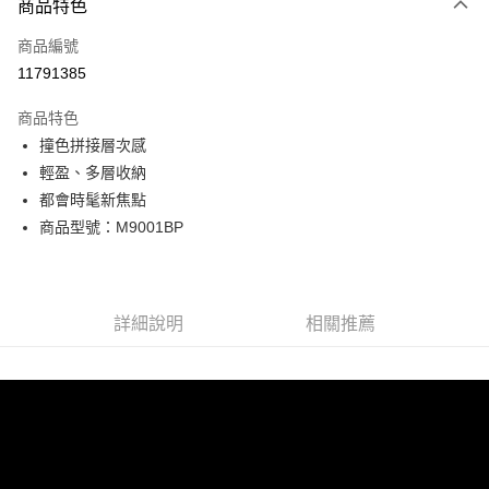
商品特色
信用卡一次付款
商品編號
超商取貨付款
11791385
LINE Pay
商品特色
Apple Pay
撞色拼接層次感
輕盈、多層收納
街口支付
都會時髦新焦點
悠遊付
商品型號：M9001BP
Google Pay
全盈+PAY
詳細說明
相關推薦
AFTEE先享後付
相關說明
【關於「AFTEE先享後付」】
ATM付款
AFTEE先享後付是「在收到商品之後才付款」的支付方式。 讓您購物簡單
便利好安心！
貨到付款
１．簡單：不需註冊會員、不需綁卡、不需儲值。
２．便利：只要手機號碼，簡訊認證，即可結帳。