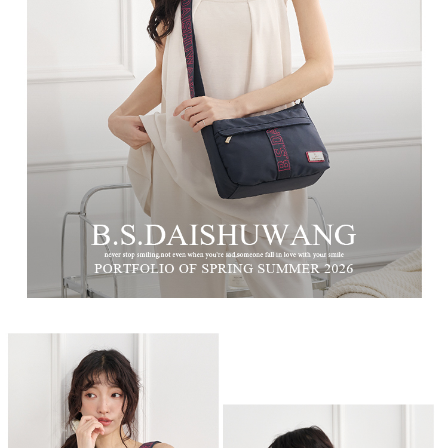
時審查核予不同之上限額度；若仍有額度不足之情形，本公司將視審查結果
每筆NT$100，滿NT$999(含以上)免運費
請求用戶進行身份認證。
５．嚴禁一人註冊多個帳號或使用他人資訊註冊。若發現惡意使用之情形，
中華郵政
恩沛科技股份有限公司將有權停止該用戶之使用額度並採取法律行動。
每筆NT$100，滿NT$999(含以上)免運費
新竹物流/黑貓
每筆NT$250，滿NT$2,000(含以上)免運費