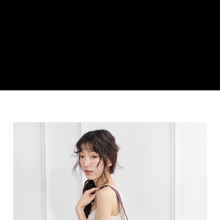
３．安心：先確認商品／服務後，再付款。
運送方式
【「AFTEE先享後付」結帳流程】
全家取貨付款
１．於結帳方式選擇「AFTEE先享後付」後，將跳轉至「AFTEE先享後付」
每筆NT$100，滿NT$699(含以上)免運費
結帳頁面，進行簡訊認證並確認金額後，即可完成結帳。
２．訂單成立數日內，您將收到繳費通知簡訊。
付款後全家取貨
３．收到繳費通知簡訊後14天內，點擊此簡訊中的連結，可透過四大超商／
ATM／網路銀行／等多元方式進行付款，方視為交易完成。
每筆NT$100，滿NT$699(含以上)免運費
※ 請注意：結帳手續完成當下不需立刻繳費，但若您需要取消訂單，請聯絡
購買商品的店家。未經商家同意取消之訂單仍視為有效，需透過AFTEE先享
萊爾富取貨付款
後付繳納相關費用。
每筆NT$80
※ 交易是否成功請以「AFTEE先享後付 」之結帳頁面顯示為準，若有關於
是否繳費成功／繳費後需取消欲退款等相關疑問，請聯繫「AFTEE先享後付
客戶支援中心」
https://netprotections.freshdesk.com/support/home
付款後萊爾富取貨
每筆NT$80
【注意事項】
１．透過由恩沛科技股份有限公司提供之「AFTEE先享後付」服務完成之交
7-11取貨付款
易，需依本服務之必要範圍內提供個人資料，並將交易相關給付款項請求債
權轉讓予恩沛科技股份有限公司。
每筆NT$100，滿NT$699(含以上)免運費
２．關於個人資料處理事宜，請瀏覽以下網址：
https://aftee.tw/terms/#terms3
付款後7-11取貨
３．未成年的使用者請事先徵得法定代理人或監護人之同意方可使用
每筆NT$100，滿NT$699(含以上)免運費
「AFTEE先享後付」，若未經同意申辦者引起之損失，本公司不負相關責
任。
新竹物流
４．使用「AFTEE先享後付」時，將依據個別帳號之用戶狀況，依本公司即