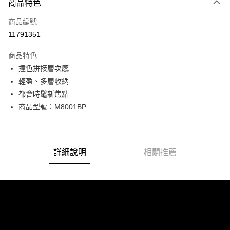
商品特色
信用卡一次付款
商品編號
超商取貨付款
11791351
LINE Pay
商品特色
Apple Pay
撞色拼接層次感
輕盈、多層收納
街口支付
都會時髦新焦點
悠遊付
商品型號：M8001BP
Google Pay
全盈+PAY
詳細說明
相關推薦
AFTEE先享後付
相關說明
【關於「AFTEE先享後付」】
ATM付款
AFTEE先享後付是「在收到商品之後才付款」的支付方式。 讓您購物簡單
便利好安心！
貨到付款
１．簡單：不需註冊會員、不需綁卡、不需儲值。
２．便利：只要手機號碼，簡訊認證，即可結帳。