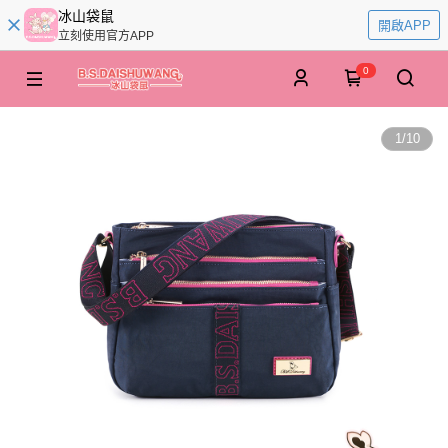
冰山袋鼠
開啟APP
立刻使用官方APP
0
1
/
10