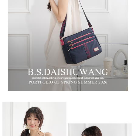
時審查核予不同之上限額度；若仍有額度不足之情形，本公司將視審查結果
每筆NT$100，滿NT$999(含以上)免運費
請求用戶進行身份認證。
５．嚴禁一人註冊多個帳號或使用他人資訊註冊。若發現惡意使用之情形，
中華郵政
恩沛科技股份有限公司將有權停止該用戶之使用額度並採取法律行動。
每筆NT$100，滿NT$999(含以上)免運費
新竹物流/黑貓
每筆NT$250，滿NT$2,000(含以上)免運費