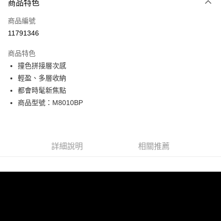
商品特色
信用卡一次付款
商品編號
超商取貨付款
11791346
LINE Pay
商品特色
Apple Pay
撞色拼接層次感
輕盈、多層收納
街口支付
都會時髦新焦點
悠遊付
商品型號：M8010BP
Google Pay
全盈+PAY
詳細說明
相關推薦
AFTEE先享後付
相關說明
【關於「AFTEE先享後付」】
ATM付款
AFTEE先享後付是「在收到商品之後才付款」的支付方式。 讓您購物簡單
便利好安心！
貨到付款
１．簡單：不需註冊會員、不需綁卡、不需儲值。
２．便利：只要手機號碼，簡訊認證，即可結帳。