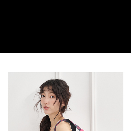
３．安心：先確認商品／服務後，再付款。
運送方式
【「AFTEE先享後付」結帳流程】
全家取貨付款
１．於結帳方式選擇「AFTEE先享後付」後，將跳轉至「AFTEE先享後付」
每筆NT$100，滿NT$699(含以上)免運費
結帳頁面，進行簡訊認證並確認金額後，即可完成結帳。
２．訂單成立數日內，您將收到繳費通知簡訊。
付款後全家取貨
３．收到繳費通知簡訊後14天內，點擊此簡訊中的連結，可透過四大超商／
ATM／網路銀行／等多元方式進行付款，方視為交易完成。
每筆NT$100，滿NT$699(含以上)免運費
※ 請注意：結帳手續完成當下不需立刻繳費，但若您需要取消訂單，請聯絡
購買商品的店家。未經商家同意取消之訂單仍視為有效，需透過AFTEE先享
萊爾富取貨付款
後付繳納相關費用。
每筆NT$80
※ 交易是否成功請以「AFTEE先享後付 」之結帳頁面顯示為準，若有關於
是否繳費成功／繳費後需取消欲退款等相關疑問，請聯繫「AFTEE先享後付
客戶支援中心」
https://netprotections.freshdesk.com/support/home
付款後萊爾富取貨
每筆NT$80
【注意事項】
１．透過由恩沛科技股份有限公司提供之「AFTEE先享後付」服務完成之交
7-11取貨付款
易，需依本服務之必要範圍內提供個人資料，並將交易相關給付款項請求債
權轉讓予恩沛科技股份有限公司。
每筆NT$100，滿NT$699(含以上)免運費
２．關於個人資料處理事宜，請瀏覽以下網址：
https://aftee.tw/terms/#terms3
付款後7-11取貨
３．未成年的使用者請事先徵得法定代理人或監護人之同意方可使用
每筆NT$100，滿NT$699(含以上)免運費
「AFTEE先享後付」，若未經同意申辦者引起之損失，本公司不負相關責
任。
新竹物流
４．使用「AFTEE先享後付」時，將依據個別帳號之用戶狀況，依本公司即