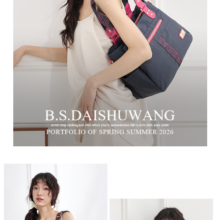
時審查核予不同之上限額度；若仍有額度不足之情形，本公司將視審查結果
每筆NT$100，滿NT$999(含以上)免運費
請求用戶進行身份認證。
５．嚴禁一人註冊多個帳號或使用他人資訊註冊。若發現惡意使用之情形，
中華郵政
恩沛科技股份有限公司將有權停止該用戶之使用額度並採取法律行動。
每筆NT$100，滿NT$999(含以上)免運費
新竹物流/黑貓
每筆NT$250，滿NT$2,000(含以上)免運費