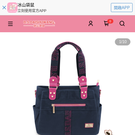
冰山袋鼠
開啟APP
立刻使用官方APP
0
1
/
10