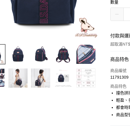
數量
付款與運
超取滿NT$
付款方式
商品特色
信用卡一
商品編號
11791309
超商取貨
商品特色
LINE Pay
撞色拼
輕盈、
Apple Pay
都會時
街口支付
商品型號
悠遊付