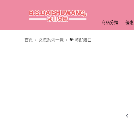
商品分類
優惠
首頁
女包系列一覽
💝 莓好續曲