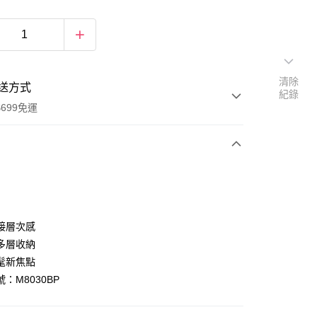
清除
送方式
紀錄
699免運
次付款
付款
接層次感
多層收納
髦新焦點
：M8030BP