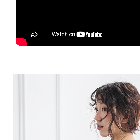
付客戶支
付款後萊
【注意事
每筆NT$8
１．透過由
交易，需
7-11取貨
求債權轉
２．關於
每筆NT$1
https://aft
３．未成
付款後7-1
「AFTE
每筆NT$1
任。
４．使用「
新竹物流
即時審查
結果請求
每筆NT$1
５．嚴禁
形，恩沛
中華郵政
動。
每筆NT$1
新竹物流/
每筆NT$2