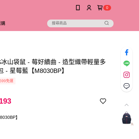
0
採購
D.S冰山袋鼠 - 莓好續曲 - 造型織帶輕量多
 - 星莓藍【M8030BP】
699免運
193
030BP】