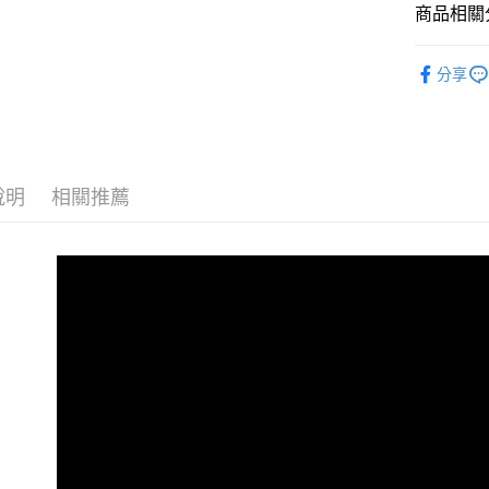
商品相關分
Google Pa
全盈+PAY
女包系列
分享
包款分類
AFTEE先
相關說明
材質分類
【關於「A
ATM付款
顏色大特
AFTEE
便利好安
說明
相關推薦
貨到付款
新品上市 New
１．簡單
２．便利
女包全商
３．安心
運送方式
【「AFT
１．於結帳
全家取貨
付」結帳
每筆NT$1
２．訂單
３．收到繳
／ATM／
付款後全
※ 請注意
每筆NT$1
絡購買商品
先享後付
萊爾富取
※ 交易是
是否繳費成
每筆NT$8