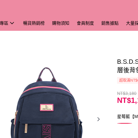
專區
暢貨熱銷榜
購物須知
會員制度
銷售據點
大量
B.S.
層後背包
超取滿NT$
NT$3,180
NT$1,
星莓藍【M8