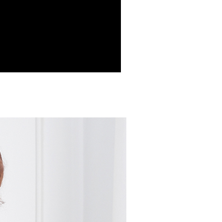
援中心」
https://netprotections.freshdesk.com/support/home
爾富取貨
項】
0
恩沛科技股份有限公司提供之「AFTEE先享後付」服務完成之
依本服務之必要範圍內提供個人資料，並將交易相關給付款項請
付款
讓予恩沛科技股份有限公司。
個人資料處理事宜，請瀏覽以下網址：
00，滿NT$699(含以上)免運費
ee.tw/terms/#terms3
年的使用者請事先徵得法定代理人或監護人之同意方可使用
1取貨
E先享後付」，若未經同意申辦者引起之損失，本公司不負相關責
00，滿NT$699(含以上)免運費
AFTEE先享後付」時，將依據個別帳號之用戶狀況，依本公司
核予不同之上限額度；若仍有額度不足之情形，本公司將視審查
用戶進行身份認證。
00，滿NT$999(含以上)免運費
一人註冊多個帳號或使用他人資訊註冊。若發現惡意使用之情
科技股份有限公司將有權停止該用戶之使用額度並採取法律行
00，滿NT$999(含以上)免運費
黑貓
50，滿NT$2,000(含以上)免運費