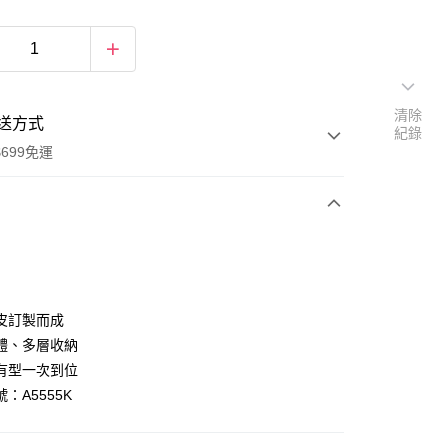
清除
送方式
紀錄
699免運
次付款
付款
皮訂製而成
體、多層收納
有型一次到位
：A5555K