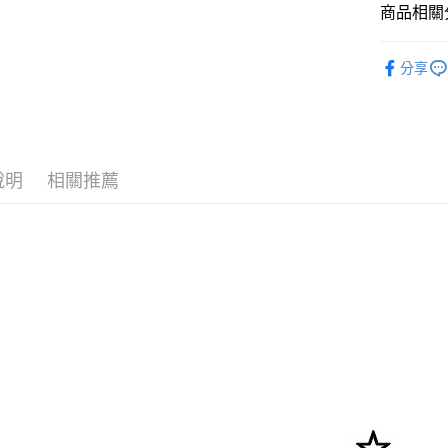
商品相關分
Google Pa
全盈+PAY
男包品牌
分享
男包全商
AFTEE先
相關說明
超人爸爸節
【關於「A
ATM付款
AFTEE
便利好安
說明
相關推薦
貨到付款
１．簡單
２．便利
３．安心
運送方式
【「AFT
１．於結帳
全家取貨
付」結帳
每筆NT$1
２．訂單
３．收到繳
／ATM／
付款後全
※ 請注意
每筆NT$1
絡購買商品
先享後付
萊爾富取
※ 交易是
是否繳費成
每筆NT$8