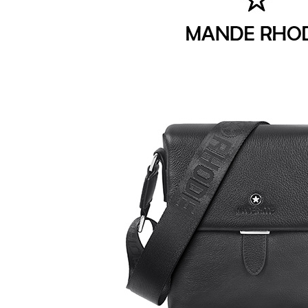
付客戶支
付款後萊
【注意事
每筆NT$8
１．透過由
交易，需
7-11取貨
求債權轉
２．關於
每筆NT$1
https://aft
３．未成
付款後7-1
「AFTE
每筆NT$1
任。
４．使用「
新竹物流
即時審查
結果請求
每筆NT$1
５．嚴禁
形，恩沛
中華郵政
動。
每筆NT$1
新竹物流/
每筆NT$2