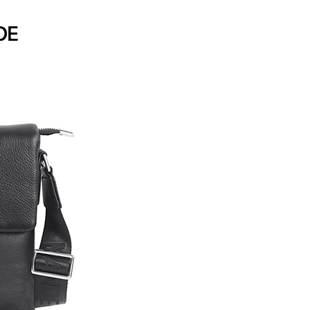
援中心」
https://netprotections.freshdesk.com/support/home
爾富取貨
項】
0
恩沛科技股份有限公司提供之「AFTEE先享後付」服務完成之
依本服務之必要範圍內提供個人資料，並將交易相關給付款項請
付款
讓予恩沛科技股份有限公司。
個人資料處理事宜，請瀏覽以下網址：
00，滿NT$699(含以上)免運費
ee.tw/terms/#terms3
年的使用者請事先徵得法定代理人或監護人之同意方可使用
1取貨
E先享後付」，若未經同意申辦者引起之損失，本公司不負相關責
00，滿NT$699(含以上)免運費
AFTEE先享後付」時，將依據個別帳號之用戶狀況，依本公司
核予不同之上限額度；若仍有額度不足之情形，本公司將視審查
用戶進行身份認證。
00，滿NT$999(含以上)免運費
一人註冊多個帳號或使用他人資訊註冊。若發現惡意使用之情
科技股份有限公司將有權停止該用戶之使用額度並採取法律行
00，滿NT$999(含以上)免運費
黑貓
50，滿NT$2,000(含以上)免運費