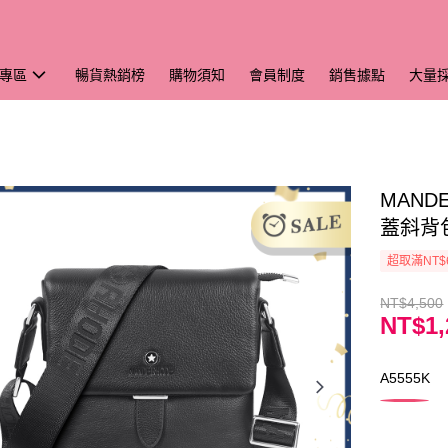
專區
暢貨熱銷榜
購物須知
會員制度
銷售據點
大量
MAND
蓋斜背包 
超取滿NT$
NT$4,500
NT$1,
A5555K