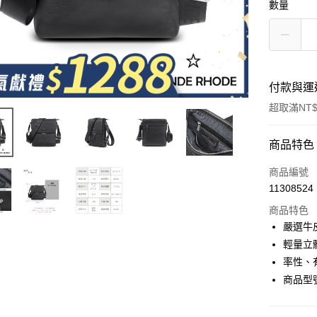
數量
付款與運
超取滿NT$
付款方式
商品特色
信用卡一
商品編號
11308524
超商取貨
商品特色
LINE Pay
嚴選牛
輕量立
Apple Pay
率性、
街口支付
商品型號
悠遊付