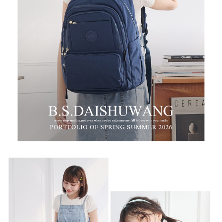
時審查核予不同之上限額度；若仍有額度不足之情形，本公司將視審查結果
每筆NT$100，滿NT$999(含以上)免運費
請求用戶進行身份認證。
５．嚴禁一人註冊多個帳號或使用他人資訊註冊。若發現惡意使用之情形，
中華郵政
恩沛科技股份有限公司將有權停止該用戶之使用額度並採取法律行動。
每筆NT$100，滿NT$999(含以上)免運費
新竹物流/黑貓
每筆NT$250，滿NT$2,000(含以上)免運費