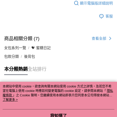
顯示電腦版詳細說明
客服
商品相關分類 (7)
查看全部
女包系列一覽
💝 蜜糖日記
包款分類
後背包
本分類熱銷
全站排行
本網站中使用 cookie，欲查詢有關本網站使用 cookie 方式之詳情，及若您不希
熱門標籤
望在電腦上使用 cookie 時應如何變更電腦的 cookie 設定，請參閱本網站「
隱私
權條款
」之 Cookie 聲明。您繼續使用本網站即表示您同意本公司得按本網站使
用條款之 Cookie 聲明使用 cookie。
了解更多 >
我知道了