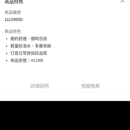
商品特色
信用卡一次付款
商品編號
超商取貨付款
11129550
LINE Pay
商品特色
Apple Pay
簡約舒適、隨時百搭
輕量防潑水、多層收納
街口支付
打造日常穿搭好品質
悠遊付
商品型號：A218B
Google Pay
全盈+PAY
詳細說明
相關推薦
AFTEE先享後付
相關說明
【關於「AFTEE先享後付」】
ATM付款
AFTEE先享後付是「在收到商品之後才付款」的支付方式。 讓您購物簡單
便利好安心！
貨到付款
１．簡單：不需註冊會員、不需綁卡、不需儲值。
２．便利：只要手機號碼，簡訊認證，即可結帳。