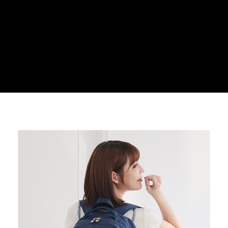
３．安心：先確認商品／服務後，再付款。
運送方式
【「AFTEE先享後付」結帳流程】
全家取貨付款
１．於結帳方式選擇「AFTEE先享後付」後，將跳轉至「AFTEE先享後付」
每筆NT$100，滿NT$699(含以上)免運費
結帳頁面，進行簡訊認證並確認金額後，即可完成結帳。
２．訂單成立數日內，您將收到繳費通知簡訊。
付款後全家取貨
３．收到繳費通知簡訊後14天內，點擊此簡訊中的連結，可透過四大超商／
ATM／網路銀行／等多元方式進行付款，方視為交易完成。
每筆NT$100，滿NT$699(含以上)免運費
※ 請注意：結帳手續完成當下不需立刻繳費，但若您需要取消訂單，請聯絡
購買商品的店家。未經商家同意取消之訂單仍視為有效，需透過AFTEE先享
萊爾富取貨付款
後付繳納相關費用。
每筆NT$80
※ 交易是否成功請以「AFTEE先享後付 」之結帳頁面顯示為準，若有關於
是否繳費成功／繳費後需取消欲退款等相關疑問，請聯繫「AFTEE先享後付
客戶支援中心」
https://netprotections.freshdesk.com/support/home
付款後萊爾富取貨
每筆NT$80
【注意事項】
１．透過由恩沛科技股份有限公司提供之「AFTEE先享後付」服務完成之交
7-11取貨付款
易，需依本服務之必要範圍內提供個人資料，並將交易相關給付款項請求債
權轉讓予恩沛科技股份有限公司。
每筆NT$100，滿NT$699(含以上)免運費
２．關於個人資料處理事宜，請瀏覽以下網址：
https://aftee.tw/terms/#terms3
付款後7-11取貨
３．未成年的使用者請事先徵得法定代理人或監護人之同意方可使用
每筆NT$100，滿NT$699(含以上)免運費
「AFTEE先享後付」，若未經同意申辦者引起之損失，本公司不負相關責
任。
新竹物流
４．使用「AFTEE先享後付」時，將依據個別帳號之用戶狀況，依本公司即