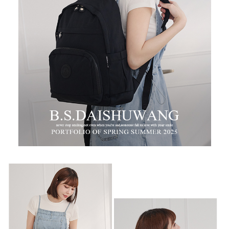
時審查核予不同之上限額度；若仍有額度不足之情形，本公司將視審查結果
每筆NT$100，滿NT$999(含以上)免運費
請求用戶進行身份認證。
５．嚴禁一人註冊多個帳號或使用他人資訊註冊。若發現惡意使用之情形，
中華郵政
恩沛科技股份有限公司將有權停止該用戶之使用額度並採取法律行動。
每筆NT$100，滿NT$999(含以上)免運費
新竹物流/黑貓
每筆NT$250，滿NT$2,000(含以上)免運費