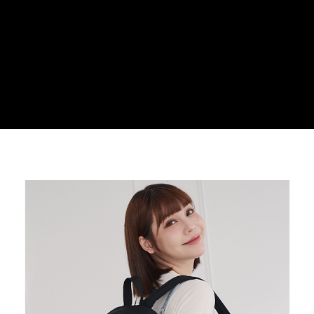
３．安心：先確認商品／服務後，再付款。
運送方式
【「AFTEE先享後付」結帳流程】
全家取貨付款
１．於結帳方式選擇「AFTEE先享後付」後，將跳轉至「AFTEE先享後付」
每筆NT$100，滿NT$699(含以上)免運費
結帳頁面，進行簡訊認證並確認金額後，即可完成結帳。
２．訂單成立數日內，您將收到繳費通知簡訊。
付款後全家取貨
３．收到繳費通知簡訊後14天內，點擊此簡訊中的連結，可透過四大超商／
ATM／網路銀行／等多元方式進行付款，方視為交易完成。
每筆NT$100，滿NT$699(含以上)免運費
※ 請注意：結帳手續完成當下不需立刻繳費，但若您需要取消訂單，請聯絡
購買商品的店家。未經商家同意取消之訂單仍視為有效，需透過AFTEE先享
萊爾富取貨付款
後付繳納相關費用。
每筆NT$80
※ 交易是否成功請以「AFTEE先享後付 」之結帳頁面顯示為準，若有關於
是否繳費成功／繳費後需取消欲退款等相關疑問，請聯繫「AFTEE先享後付
客戶支援中心」
https://netprotections.freshdesk.com/support/home
付款後萊爾富取貨
每筆NT$80
【注意事項】
１．透過由恩沛科技股份有限公司提供之「AFTEE先享後付」服務完成之交
7-11取貨付款
易，需依本服務之必要範圍內提供個人資料，並將交易相關給付款項請求債
權轉讓予恩沛科技股份有限公司。
每筆NT$100，滿NT$699(含以上)免運費
２．關於個人資料處理事宜，請瀏覽以下網址：
https://aftee.tw/terms/#terms3
付款後7-11取貨
３．未成年的使用者請事先徵得法定代理人或監護人之同意方可使用
每筆NT$100，滿NT$699(含以上)免運費
「AFTEE先享後付」，若未經同意申辦者引起之損失，本公司不負相關責
任。
新竹物流
４．使用「AFTEE先享後付」時，將依據個別帳號之用戶狀況，依本公司即