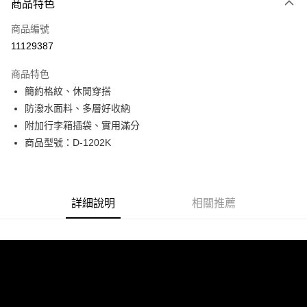
商品特色
信用卡一次付款
商品編號
超商取貨付款
11129387
LINE Pay
商品特色
Apple Pay
簡約格紋、休閒穿搭
防潑水面料、多層好收納
街口支付
附加行李箱插袋、實用滿分
悠遊付
商品型號：D-1202K
Google Pay
全盈+PAY
詳細說明
相關推薦
AFTEE先享後付
相關說明
【關於「AFTEE先享後付」】
ATM付款
AFTEE先享後付是「在收到商品之後才付款」的支付方式。 讓您購物簡單
便利好安心！
貨到付款
１．簡單：不需註冊會員、不需綁卡、不需儲值。
２．便利：只要手機號碼，簡訊認證，即可結帳。