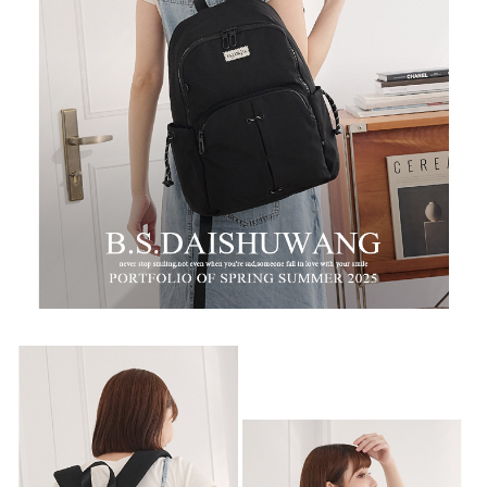
時審查核予不同之上限額度；若仍有額度不足之情形，本公司將視審查結果
每筆NT$100，滿NT$999(含以上)免運費
請求用戶進行身份認證。
５．嚴禁一人註冊多個帳號或使用他人資訊註冊。若發現惡意使用之情形，
中華郵政
恩沛科技股份有限公司將有權停止該用戶之使用額度並採取法律行動。
每筆NT$100，滿NT$999(含以上)免運費
新竹物流/黑貓
每筆NT$250，滿NT$2,000(含以上)免運費