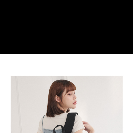
３．安心：先確認商品／服務後，再付款。
運送方式
【「AFTEE先享後付」結帳流程】
全家取貨付款
１．於結帳方式選擇「AFTEE先享後付」後，將跳轉至「AFTEE先享後付」
每筆NT$100，滿NT$699(含以上)免運費
結帳頁面，進行簡訊認證並確認金額後，即可完成結帳。
２．訂單成立數日內，您將收到繳費通知簡訊。
付款後全家取貨
３．收到繳費通知簡訊後14天內，點擊此簡訊中的連結，可透過四大超商／
ATM／網路銀行／等多元方式進行付款，方視為交易完成。
每筆NT$100，滿NT$699(含以上)免運費
※ 請注意：結帳手續完成當下不需立刻繳費，但若您需要取消訂單，請聯絡
購買商品的店家。未經商家同意取消之訂單仍視為有效，需透過AFTEE先享
萊爾富取貨付款
後付繳納相關費用。
每筆NT$80
※ 交易是否成功請以「AFTEE先享後付 」之結帳頁面顯示為準，若有關於
是否繳費成功／繳費後需取消欲退款等相關疑問，請聯繫「AFTEE先享後付
客戶支援中心」
https://netprotections.freshdesk.com/support/home
付款後萊爾富取貨
每筆NT$80
【注意事項】
１．透過由恩沛科技股份有限公司提供之「AFTEE先享後付」服務完成之交
7-11取貨付款
易，需依本服務之必要範圍內提供個人資料，並將交易相關給付款項請求債
權轉讓予恩沛科技股份有限公司。
每筆NT$100，滿NT$699(含以上)免運費
２．關於個人資料處理事宜，請瀏覽以下網址：
https://aftee.tw/terms/#terms3
付款後7-11取貨
３．未成年的使用者請事先徵得法定代理人或監護人之同意方可使用
每筆NT$100，滿NT$699(含以上)免運費
「AFTEE先享後付」，若未經同意申辦者引起之損失，本公司不負相關責
任。
新竹物流
４．使用「AFTEE先享後付」時，將依據個別帳號之用戶狀況，依本公司即