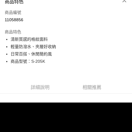
商品特色
信用卡一次付款
商品編號
超商取貨付款
11058856
LINE Pay
商品特色
Apple Pay
清新質感的格紋面料
輕量防潑水、夾層好收納
街口支付
日常百搭、休閒簡約風
悠遊付
商品型號：S-205K
Google Pay
全盈+PAY
詳細說明
相關推薦
AFTEE先享後付
相關說明
【關於「AFTEE先享後付」】
ATM付款
AFTEE先享後付是「在收到商品之後才付款」的支付方式。 讓您購物簡單
便利好安心！
貨到付款
１．簡單：不需註冊會員、不需綁卡、不需儲值。
２．便利：只要手機號碼，簡訊認證，即可結帳。