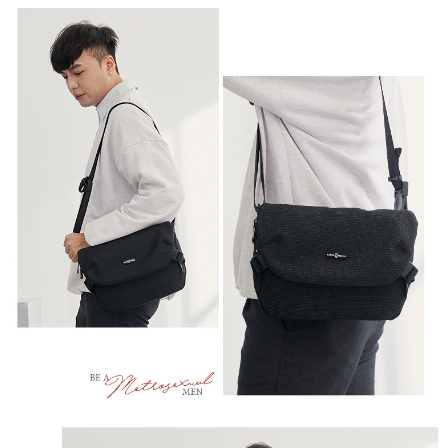
時審查核予不同之上限額度；若仍有額度不足之情形，本公司將視審查結果
每筆NT$100，滿NT$999(含以上)免運費
請求用戶進行身份認證。
５．嚴禁一人註冊多個帳號或使用他人資訊註冊。若發現惡意使用之情形，
中華郵政
恩沛科技股份有限公司將有權停止該用戶之使用額度並採取法律行動。
每筆NT$100，滿NT$999(含以上)免運費
新竹物流/黑貓
每筆NT$250，滿NT$2,000(含以上)免運費