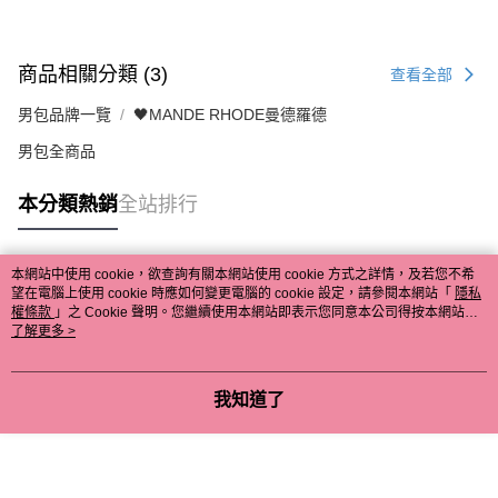
商品相關分類 (3)
查看全部
男包品牌一覽
🖤MANDE RHODE曼德羅德
男包全商品
本分類熱銷
全站排行
本網站中使用 cookie，欲查詢有關本網站使用 cookie 方式之詳情，及若您不希
熱門標籤
望在電腦上使用 cookie 時應如何變更電腦的 cookie 設定，請參閱本網站「
隱私
權條款
」之 Cookie 聲明。您繼續使用本網站即表示您同意本公司得按本網站使
用條款之 Cookie 聲明使用 cookie。
了解更多 >
我知道了