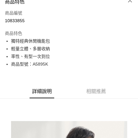
商品特色
信用卡一次付款
商品編號
超商取貨付款
10833855
LINE Pay
商品特色
Apple Pay
獨特經典休閒機能包
輕量立體、多層收納
街口支付
率性、有型一次到位
悠遊付
商品型號：A5895K
Google Pay
全盈+PAY
詳細說明
相關推薦
AFTEE先享後付
相關說明
【關於「AFTEE先享後付」】
ATM付款
AFTEE先享後付是「在收到商品之後才付款」的支付方式。 讓您購物簡單
便利好安心！
貨到付款
１．簡單：不需註冊會員、不需綁卡、不需儲值。
２．便利：只要手機號碼，簡訊認證，即可結帳。