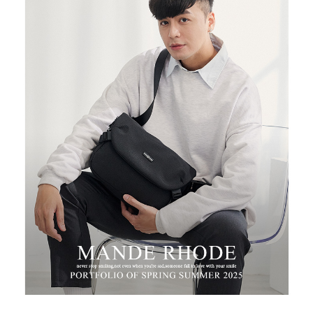
３．安心：先確認商品／服務後，再付款。
運送方式
【「AFTEE先享後付」結帳流程】
全家取貨付款
１．於結帳方式選擇「AFTEE先享後付」後，將跳轉至「AFTEE先享後付」
每筆NT$100，滿NT$699(含以上)免運費
結帳頁面，進行簡訊認證並確認金額後，即可完成結帳。
２．訂單成立數日內，您將收到繳費通知簡訊。
付款後全家取貨
３．收到繳費通知簡訊後14天內，點擊此簡訊中的連結，可透過四大超商／
ATM／網路銀行／等多元方式進行付款，方視為交易完成。
每筆NT$100，滿NT$699(含以上)免運費
※ 請注意：結帳手續完成當下不需立刻繳費，但若您需要取消訂單，請聯絡
購買商品的店家。未經商家同意取消之訂單仍視為有效，需透過AFTEE先享
萊爾富取貨付款
後付繳納相關費用。
每筆NT$80
※ 交易是否成功請以「AFTEE先享後付 」之結帳頁面顯示為準，若有關於
是否繳費成功／繳費後需取消欲退款等相關疑問，請聯繫「AFTEE先享後付
客戶支援中心」
https://netprotections.freshdesk.com/support/home
付款後萊爾富取貨
每筆NT$80
【注意事項】
１．透過由恩沛科技股份有限公司提供之「AFTEE先享後付」服務完成之交
7-11取貨付款
易，需依本服務之必要範圍內提供個人資料，並將交易相關給付款項請求債
權轉讓予恩沛科技股份有限公司。
每筆NT$100，滿NT$699(含以上)免運費
２．關於個人資料處理事宜，請瀏覽以下網址：
https://aftee.tw/terms/#terms3
付款後7-11取貨
３．未成年的使用者請事先徵得法定代理人或監護人之同意方可使用
每筆NT$100，滿NT$699(含以上)免運費
「AFTEE先享後付」，若未經同意申辦者引起之損失，本公司不負相關責
任。
新竹物流
４．使用「AFTEE先享後付」時，將依據個別帳號之用戶狀況，依本公司即