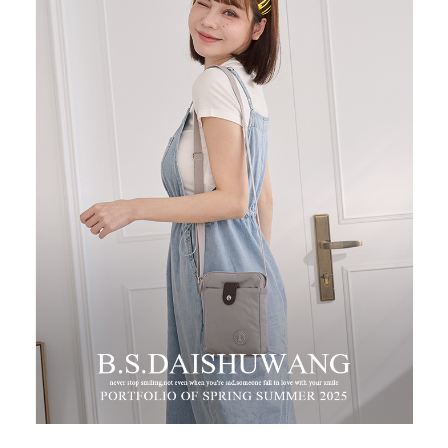
任。
新竹物流
４．使用「AFTEE先享後付」時，將依據個別帳號之用戶狀況，依本公司即
時審查核予不同之上限額度；若仍有額度不足之情形，本公司將視審查結果
每筆NT$100，滿NT$999(含以上)免運費
請求用戶進行身份認證。
５．嚴禁一人註冊多個帳號或使用他人資訊註冊。若發現惡意使用之情形，
中華郵政
恩沛科技股份有限公司將有權停止該用戶之使用額度並採取法律行動。
每筆NT$100，滿NT$999(含以上)免運費
新竹物流/黑貓
每筆NT$250，滿NT$2,000(含以上)免運費