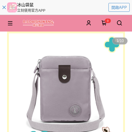
冰山袋鼠
開啟APP
立刻使用官方APP
0
1
/
10