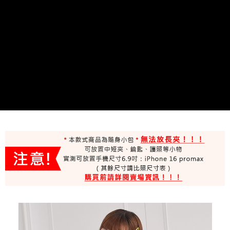
２．便利：只要手機號碼，簡訊認證，即可結帳。
３．安心：先確認商品／服務後，再付款。
運送方式
【「AFTEE先享後付」結帳流程】
全家取貨付款
１．於結帳方式選擇「AFTEE先享後付」後，將跳轉至「AFTEE先享後付」
每筆NT$100，滿NT$699(含以上)免運費
結帳頁面，進行簡訊認證並確認金額後，即可完成結帳。
２．訂單成立數日內，您將收到繳費通知簡訊。
付款後全家取貨
３．收到繳費通知簡訊後14天內，點擊此簡訊中的連結，可透過四大超商／
ATM／網路銀行／等多元方式進行付款，方視為交易完成。
每筆NT$100，滿NT$699(含以上)免運費
※ 請注意：結帳手續完成當下不需立刻繳費，但若您需要取消訂單，請聯絡
購買商品的店家。未經商家同意取消之訂單仍視為有效，需透過AFTEE先享
萊爾富取貨付款
後付繳納相關費用。
每筆NT$80
※ 交易是否成功請以「AFTEE先享後付 」之結帳頁面顯示為準，若有關於
是否繳費成功／繳費後需取消欲退款等相關疑問，請聯繫「AFTEE先享後付
客戶支援中心」
https://netprotections.freshdesk.com/support/home
付款後萊爾富取貨
每筆NT$80
【注意事項】
１．透過由恩沛科技股份有限公司提供之「AFTEE先享後付」服務完成之交
7-11取貨付款
易，需依本服務之必要範圍內提供個人資料，並將交易相關給付款項請求債
權轉讓予恩沛科技股份有限公司。
每筆NT$100，滿NT$699(含以上)免運費
２．關於個人資料處理事宜，請瀏覽以下網址：
https://aftee.tw/terms/#terms3
付款後7-11取貨
３．未成年的使用者請事先徵得法定代理人或監護人之同意方可使用
每筆NT$100，滿NT$699(含以上)免運費
「AFTEE先享後付」，若未經同意申辦者引起之損失，本公司不負相關責