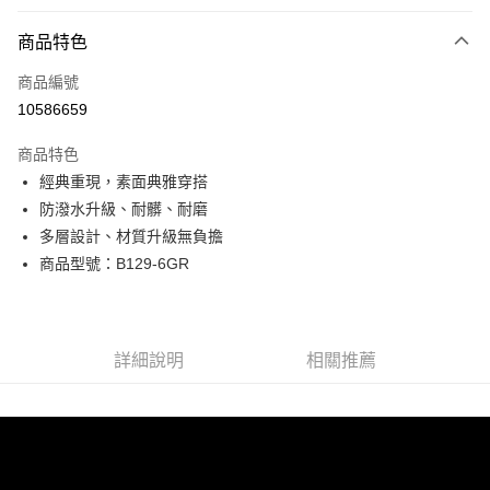
付款方式
商品特色
信用卡一次付款
商品編號
超商取貨付款
10586659
LINE Pay
商品特色
Apple Pay
經典重現，素面典雅穿搭
防潑水升級、耐髒、耐磨
街口支付
多層設計、材質升級無負擔
悠遊付
商品型號：B129-6GR
Google Pay
全盈+PAY
詳細說明
相關推薦
AFTEE先享後付
相關說明
【關於「AFTEE先享後付」】
ATM付款
AFTEE先享後付是「在收到商品之後才付款」的支付方式。 讓您購物簡單
便利好安心！
貨到付款
１．簡單：不需註冊會員、不需綁卡、不需儲值。