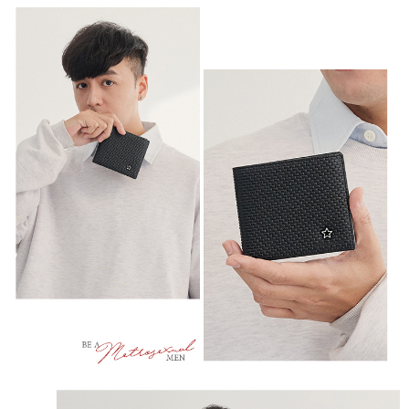
時審查核予不同之上限額度；若仍有額度不足之情形，本公司將視審查結果
每筆NT$100，滿NT$999(含以上)免運費
請求用戶進行身份認證。
５．嚴禁一人註冊多個帳號或使用他人資訊註冊。若發現惡意使用之情形，
中華郵政
恩沛科技股份有限公司將有權停止該用戶之使用額度並採取法律行動。
每筆NT$100，滿NT$999(含以上)免運費
新竹物流/黑貓
每筆NT$250，滿NT$2,000(含以上)免運費