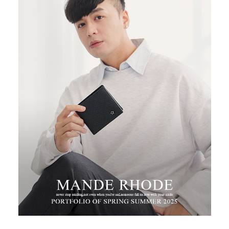
３．安心：先確認商品／服務後，再付款。
運送方式
【「AFTEE先享後付」結帳流程】
全家取貨付款
１．於結帳方式選擇「AFTEE先享後付」後，將跳轉至「AFTEE先享後付」
每筆NT$100，滿NT$699(含以上)免運費
結帳頁面，進行簡訊認證並確認金額後，即可完成結帳。
２．訂單成立數日內，您將收到繳費通知簡訊。
付款後全家取貨
３．收到繳費通知簡訊後14天內，點擊此簡訊中的連結，可透過四大超商／
ATM／網路銀行／等多元方式進行付款，方視為交易完成。
每筆NT$100，滿NT$699(含以上)免運費
※ 請注意：結帳手續完成當下不需立刻繳費，但若您需要取消訂單，請聯絡
購買商品的店家。未經商家同意取消之訂單仍視為有效，需透過AFTEE先享
萊爾富取貨付款
後付繳納相關費用。
每筆NT$80
※ 交易是否成功請以「AFTEE先享後付 」之結帳頁面顯示為準，若有關於
是否繳費成功／繳費後需取消欲退款等相關疑問，請聯繫「AFTEE先享後付
客戶支援中心」
https://netprotections.freshdesk.com/support/home
付款後萊爾富取貨
每筆NT$80
【注意事項】
１．透過由恩沛科技股份有限公司提供之「AFTEE先享後付」服務完成之交
7-11取貨付款
易，需依本服務之必要範圍內提供個人資料，並將交易相關給付款項請求債
權轉讓予恩沛科技股份有限公司。
每筆NT$100，滿NT$699(含以上)免運費
２．關於個人資料處理事宜，請瀏覽以下網址：
https://aftee.tw/terms/#terms3
付款後7-11取貨
３．未成年的使用者請事先徵得法定代理人或監護人之同意方可使用
每筆NT$100，滿NT$699(含以上)免運費
「AFTEE先享後付」，若未經同意申辦者引起之損失，本公司不負相關責
任。
新竹物流
４．使用「AFTEE先享後付」時，將依據個別帳號之用戶狀況，依本公司即