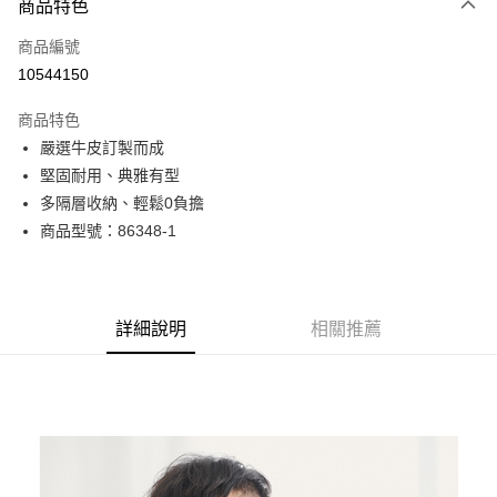
商品特色
信用卡一次付款
商品編號
超商取貨付款
10544150
LINE Pay
商品特色
Apple Pay
嚴選牛皮訂製而成
堅固耐用、典雅有型
街口支付
多隔層收納、輕鬆0負擔
悠遊付
商品型號：86348-1
Google Pay
全盈+PAY
詳細說明
相關推薦
AFTEE先享後付
相關說明
【關於「AFTEE先享後付」】
ATM付款
AFTEE先享後付是「在收到商品之後才付款」的支付方式。 讓您購物簡單
便利好安心！
貨到付款
１．簡單：不需註冊會員、不需綁卡、不需儲值。
２．便利：只要手機號碼，簡訊認證，即可結帳。