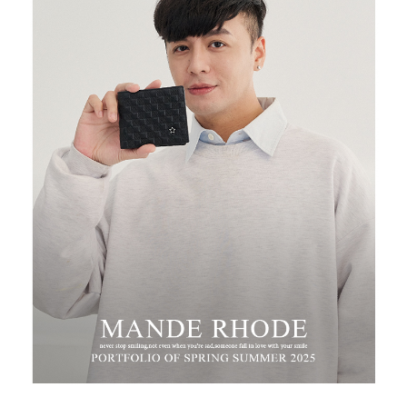
３．安心：先確認商品／服務後，再付款。
運送方式
【「AFTEE先享後付」結帳流程】
全家取貨付款
１．於結帳方式選擇「AFTEE先享後付」後，將跳轉至「AFTEE先享後付」
每筆NT$100，滿NT$699(含以上)免運費
結帳頁面，進行簡訊認證並確認金額後，即可完成結帳。
２．訂單成立數日內，您將收到繳費通知簡訊。
付款後全家取貨
３．收到繳費通知簡訊後14天內，點擊此簡訊中的連結，可透過四大超商／
ATM／網路銀行／等多元方式進行付款，方視為交易完成。
每筆NT$100，滿NT$699(含以上)免運費
※ 請注意：結帳手續完成當下不需立刻繳費，但若您需要取消訂單，請聯絡
購買商品的店家。未經商家同意取消之訂單仍視為有效，需透過AFTEE先享
萊爾富取貨付款
後付繳納相關費用。
每筆NT$80
※ 交易是否成功請以「AFTEE先享後付 」之結帳頁面顯示為準，若有關於
是否繳費成功／繳費後需取消欲退款等相關疑問，請聯繫「AFTEE先享後付
客戶支援中心」
https://netprotections.freshdesk.com/support/home
付款後萊爾富取貨
每筆NT$80
【注意事項】
１．透過由恩沛科技股份有限公司提供之「AFTEE先享後付」服務完成之交
7-11取貨付款
易，需依本服務之必要範圍內提供個人資料，並將交易相關給付款項請求債
權轉讓予恩沛科技股份有限公司。
每筆NT$100，滿NT$699(含以上)免運費
２．關於個人資料處理事宜，請瀏覽以下網址：
https://aftee.tw/terms/#terms3
付款後7-11取貨
３．未成年的使用者請事先徵得法定代理人或監護人之同意方可使用
每筆NT$100，滿NT$699(含以上)免運費
「AFTEE先享後付」，若未經同意申辦者引起之損失，本公司不負相關責
任。
新竹物流
４．使用「AFTEE先享後付」時，將依據個別帳號之用戶狀況，依本公司即