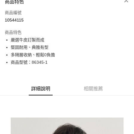
商品特色
信用卡一次付款
商品編號
超商取貨付款
10544115
LINE Pay
商品特色
Apple Pay
嚴選牛皮訂製而成
堅固耐用、典雅有型
街口支付
多隔層收納、輕鬆0負擔
悠遊付
商品型號：86345-1
Google Pay
全盈+PAY
詳細說明
相關推薦
AFTEE先享後付
相關說明
【關於「AFTEE先享後付」】
ATM付款
AFTEE先享後付是「在收到商品之後才付款」的支付方式。 讓您購物簡單
便利好安心！
貨到付款
１．簡單：不需註冊會員、不需綁卡、不需儲值。
２．便利：只要手機號碼，簡訊認證，即可結帳。