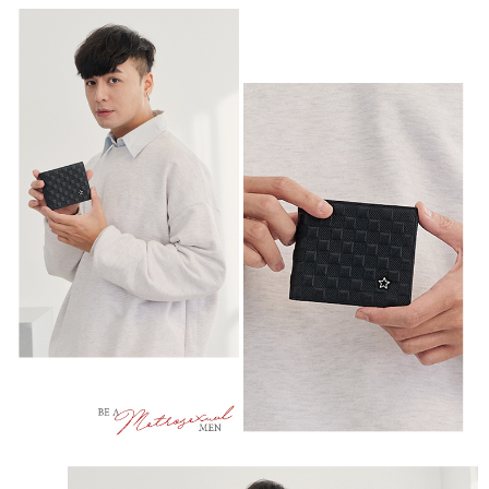
時審查核予不同之上限額度；若仍有額度不足之情形，本公司將視審查結果
每筆NT$100，滿NT$999(含以上)免運費
請求用戶進行身份認證。
５．嚴禁一人註冊多個帳號或使用他人資訊註冊。若發現惡意使用之情形，
中華郵政
恩沛科技股份有限公司將有權停止該用戶之使用額度並採取法律行動。
每筆NT$100，滿NT$999(含以上)免運費
新竹物流/黑貓
每筆NT$250，滿NT$2,000(含以上)免運費