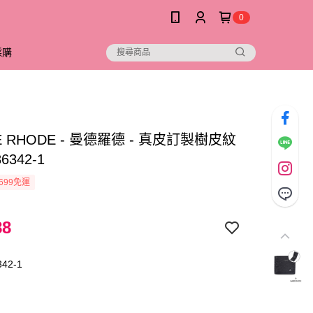
0
採購
E RHODE - 曼德羅德 - 真皮訂製樹皮紋
6342-1
699免運
88
42-1