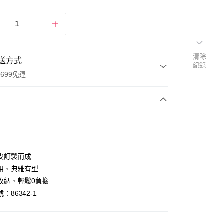
清除
送方式
紀錄
699免運
次付款
付款
皮訂製而成
用、典雅有型
收納、輕鬆0負擔
：86342-1