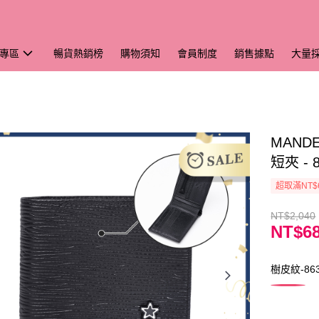
專區
暢貨熱銷榜
購物須知
會員制度
銷售據點
大量
MAND
短夾 - 8
超取滿NT$
NT$2,040
NT$6
樹皮紋-863