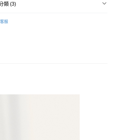
類 (3)
y
一覽
🖤MANDE RHODE曼德羅德
客服
品
享後付
任選$688up
FTEE先享後付」】
先享後付是「在收到商品之後才付款」的支付方式。 讓您購物簡單
心！
：不需註冊會員、不需綁卡、不需儲值。
：只要手機號碼，簡訊認證，即可結帳。
：先確認商品／服務後，再付款。
EE先享後付」結帳流程】
方式選擇「AFTEE先享後付」後，將跳轉至「AFTEE先享後
付款
頁面，進行簡訊認證並確認金額後，即可完成結帳。
00，滿NT$699(含以上)免運費
成立數日內，您將收到繳費通知簡訊。
費通知簡訊後14天內，點擊此簡訊中的連結，可透過四大超商
網路銀行／等多元方式進行付款，方視為交易完成。
家取貨
：結帳手續完成當下不需立刻繳費，但若您需要取消訂單，請聯
00，滿NT$699(含以上)免運費
的店家。未經商家同意取消之訂單仍視為有效，需透過AFTEE
繳納相關費用。
貨付款
否成功請以「AFTEE先享後付 」之結帳頁面顯示為準，若有關於
功／繳費後需取消欲退款等相關疑問，請聯繫「AFTEE先享後
0