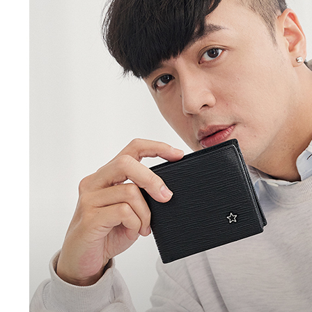
付客戶支
付款後萊
【注意事
每筆NT$8
１．透過由
交易，需
7-11取貨
求債權轉
２．關於
每筆NT$1
https://aft
３．未成
付款後7-1
「AFTE
每筆NT$1
任。
４．使用「
新竹物流
即時審查
結果請求
每筆NT$1
５．嚴禁
形，恩沛
中華郵政
動。
每筆NT$1
新竹物流/
每筆NT$2