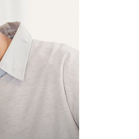
援中心」
https://netprotections.freshdesk.com/support/home
爾富取貨
項】
0
恩沛科技股份有限公司提供之「AFTEE先享後付」服務完成之
依本服務之必要範圍內提供個人資料，並將交易相關給付款項請
付款
讓予恩沛科技股份有限公司。
個人資料處理事宜，請瀏覽以下網址：
00，滿NT$699(含以上)免運費
ee.tw/terms/#terms3
年的使用者請事先徵得法定代理人或監護人之同意方可使用
1取貨
E先享後付」，若未經同意申辦者引起之損失，本公司不負相關責
00，滿NT$699(含以上)免運費
AFTEE先享後付」時，將依據個別帳號之用戶狀況，依本公司
核予不同之上限額度；若仍有額度不足之情形，本公司將視審查
用戶進行身份認證。
00，滿NT$999(含以上)免運費
一人註冊多個帳號或使用他人資訊註冊。若發現惡意使用之情
科技股份有限公司將有權停止該用戶之使用額度並採取法律行
00，滿NT$999(含以上)免運費
黑貓
50，滿NT$2,000(含以上)免運費