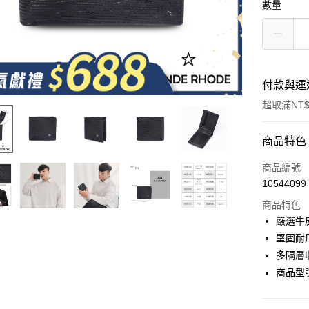
數量
付款與運
超取滿NT$
付款方式
商品特色
信用卡一
商品編號
10544099
超商取貨
商品特色
LINE Pay
嚴選牛
堅固耐
Apple Pay
多隔層
街口支付
商品型號
悠遊付