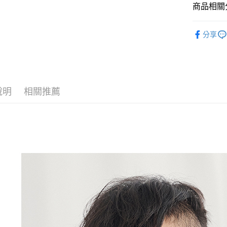
商品相關分
Google Pa
全盈+PAY
男包品牌
分享
男包全商
AFTEE先
相關說明
超人爸爸節
【關於「A
ATM付款
AFTEE
便利好安
說明
相關推薦
貨到付款
１．簡單
２．便利
３．安心
運送方式
【「AFT
１．於結帳
全家取貨
付」結帳
每筆NT$1
２．訂單
３．收到繳
／ATM／
付款後全
※ 請注意
每筆NT$1
絡購買商品
先享後付
萊爾富取
※ 交易是
是否繳費成
每筆NT$8