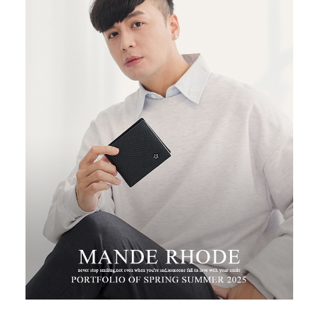
３．安心：先確認商品／服務後，再付款。
運送方式
【「AFTEE先享後付」結帳流程】
全家取貨付款
１．於結帳方式選擇「AFTEE先享後付」後，將跳轉至「AFTEE先享後付」
每筆NT$100，滿NT$699(含以上)免運費
結帳頁面，進行簡訊認證並確認金額後，即可完成結帳。
２．訂單成立數日內，您將收到繳費通知簡訊。
付款後全家取貨
３．收到繳費通知簡訊後14天內，點擊此簡訊中的連結，可透過四大超商／
ATM／網路銀行／等多元方式進行付款，方視為交易完成。
每筆NT$100，滿NT$699(含以上)免運費
※ 請注意：結帳手續完成當下不需立刻繳費，但若您需要取消訂單，請聯絡
購買商品的店家。未經商家同意取消之訂單仍視為有效，需透過AFTEE先享
萊爾富取貨付款
後付繳納相關費用。
每筆NT$80
※ 交易是否成功請以「AFTEE先享後付 」之結帳頁面顯示為準，若有關於
是否繳費成功／繳費後需取消欲退款等相關疑問，請聯繫「AFTEE先享後付
客戶支援中心」
https://netprotections.freshdesk.com/support/home
付款後萊爾富取貨
每筆NT$80
【注意事項】
１．透過由恩沛科技股份有限公司提供之「AFTEE先享後付」服務完成之交
7-11取貨付款
易，需依本服務之必要範圍內提供個人資料，並將交易相關給付款項請求債
權轉讓予恩沛科技股份有限公司。
每筆NT$100，滿NT$699(含以上)免運費
２．關於個人資料處理事宜，請瀏覽以下網址：
https://aftee.tw/terms/#terms3
付款後7-11取貨
３．未成年的使用者請事先徵得法定代理人或監護人之同意方可使用
每筆NT$100，滿NT$699(含以上)免運費
「AFTEE先享後付」，若未經同意申辦者引起之損失，本公司不負相關責
任。
新竹物流
４．使用「AFTEE先享後付」時，將依據個別帳號之用戶狀況，依本公司即