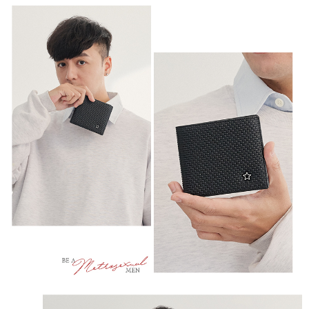
時審查核予不同之上限額度；若仍有額度不足之情形，本公司將視審查結果
每筆NT$100，滿NT$999(含以上)免運費
請求用戶進行身份認證。
５．嚴禁一人註冊多個帳號或使用他人資訊註冊。若發現惡意使用之情形，
中華郵政
恩沛科技股份有限公司將有權停止該用戶之使用額度並採取法律行動。
每筆NT$100，滿NT$999(含以上)免運費
新竹物流/黑貓
每筆NT$250，滿NT$2,000(含以上)免運費