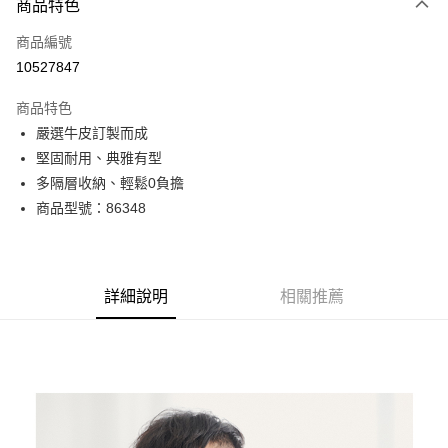
商品特色
信用卡一次付款
商品編號
超商取貨付款
10527847
LINE Pay
商品特色
Apple Pay
嚴選牛皮訂製而成
堅固耐用、典雅有型
街口支付
多隔層收納、輕鬆0負擔
悠遊付
商品型號：86348
Google Pay
全盈+PAY
詳細說明
相關推薦
AFTEE先享後付
相關說明
【關於「AFTEE先享後付」】
ATM付款
AFTEE先享後付是「在收到商品之後才付款」的支付方式。 讓您購物簡單
便利好安心！
貨到付款
１．簡單：不需註冊會員、不需綁卡、不需儲值。
２．便利：只要手機號碼，簡訊認證，即可結帳。