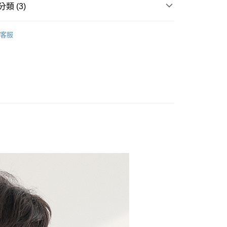
類 (3)
y
一覽
🖤MANDE RHODE曼德羅德
客服
品
享後付
任選$688up
FTEE先享後付」】
先享後付是「在收到商品之後才付款」的支付方式。 讓您購物簡單
心！
：不需註冊會員、不需綁卡、不需儲值。
：只要手機號碼，簡訊認證，即可結帳。
：先確認商品／服務後，再付款。
EE先享後付」結帳流程】
方式選擇「AFTEE先享後付」後，將跳轉至「AFTEE先享後
付款
頁面，進行簡訊認證並確認金額後，即可完成結帳。
00，滿NT$699(含以上)免運費
成立數日內，您將收到繳費通知簡訊。
費通知簡訊後14天內，點擊此簡訊中的連結，可透過四大超商
網路銀行／等多元方式進行付款，方視為交易完成。
家取貨
：結帳手續完成當下不需立刻繳費，但若您需要取消訂單，請聯
00，滿NT$699(含以上)免運費
的店家。未經商家同意取消之訂單仍視為有效，需透過AFTEE
繳納相關費用。
貨付款
否成功請以「AFTEE先享後付 」之結帳頁面顯示為準，若有關於
功／繳費後需取消欲退款等相關疑問，請聯繫「AFTEE先享後
0