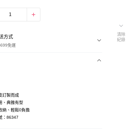
清除
送方式
紀錄
699免運
次付款
付款
皮訂製而成
用、典雅有型
收納、輕鬆0負擔
：86347