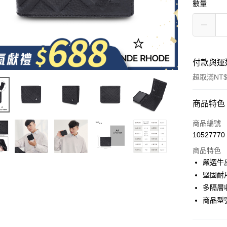
數量
付款與運
超取滿NT$
付款方式
商品特色
信用卡一
商品編號
10527770
超商取貨
商品特色
LINE Pay
嚴選牛
堅固耐
Apple Pay
多隔層
街口支付
商品型號
悠遊付