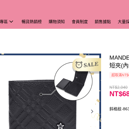
專區
暢貨熱銷榜
購物須知
會員制度
銷售據點
大量
MAND
短夾(內
超取滿NT$
NT$2,040
NT$6
斜格紋-86