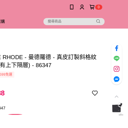
0
採購
E RHODE - 曼德羅德 - 真皮訂製斜格紋
有上下隔層) - 86347
699免運
88
347