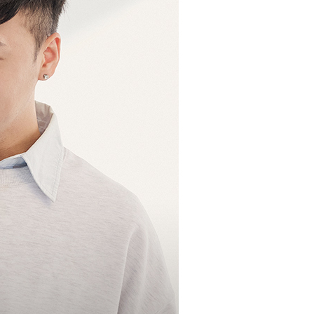
援中心」
https://netprotections.freshdesk.com/support/home
爾富取貨
項】
0
恩沛科技股份有限公司提供之「AFTEE先享後付」服務完成之
依本服務之必要範圍內提供個人資料，並將交易相關給付款項請
付款
讓予恩沛科技股份有限公司。
個人資料處理事宜，請瀏覽以下網址：
00，滿NT$699(含以上)免運費
ee.tw/terms/#terms3
年的使用者請事先徵得法定代理人或監護人之同意方可使用
1取貨
E先享後付」，若未經同意申辦者引起之損失，本公司不負相關責
00，滿NT$699(含以上)免運費
AFTEE先享後付」時，將依據個別帳號之用戶狀況，依本公司
核予不同之上限額度；若仍有額度不足之情形，本公司將視審查
用戶進行身份認證。
00，滿NT$999(含以上)免運費
一人註冊多個帳號或使用他人資訊註冊。若發現惡意使用之情
科技股份有限公司將有權停止該用戶之使用額度並採取法律行
00，滿NT$999(含以上)免運費
黑貓
50，滿NT$2,000(含以上)免運費