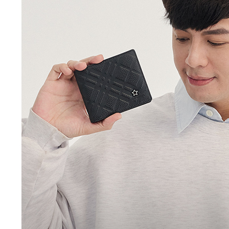
付客戶支
付款後萊
【注意事
每筆NT$8
１．透過由
交易，需
7-11取貨
求債權轉
２．關於
每筆NT$1
https://aft
３．未成
付款後7-1
「AFTE
每筆NT$1
任。
４．使用「
新竹物流
即時審查
結果請求
每筆NT$1
５．嚴禁
形，恩沛
中華郵政
動。
每筆NT$1
新竹物流/
每筆NT$2