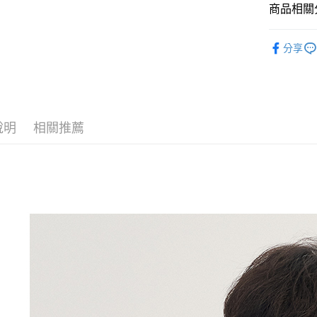
商品相關分
Google Pa
全盈+PAY
男包品牌
分享
男包全商
AFTEE先
相關說明
超人爸爸節
【關於「A
ATM付款
AFTEE
便利好安
說明
相關推薦
貨到付款
１．簡單
２．便利
３．安心
運送方式
【「AFT
１．於結帳
全家取貨
付」結帳
每筆NT$1
２．訂單
３．收到繳
／ATM／
付款後全
※ 請注意
每筆NT$1
絡購買商品
先享後付
萊爾富取
※ 交易是
是否繳費成
每筆NT$8