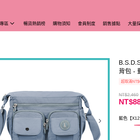
專區
暢貨熱銷榜
購物須知
會員制度
銷售據點
大量
B.S.
背包 -
超取滿NT$
NT$2,460
NT$8
藍色【X12