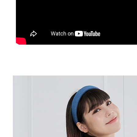
付客戶支
付款後萊
【注意事
每筆NT$8
１．透過由
交易，需
7-11取貨
求債權轉
２．關於
每筆NT$1
https://aft
３．未成
付款後7-1
「AFTE
每筆NT$1
任。
４．使用「
新竹物流
即時審查
結果請求
每筆NT$1
５．嚴禁
形，恩沛
中華郵政
動。
每筆NT$1
新竹物流/
每筆NT$2