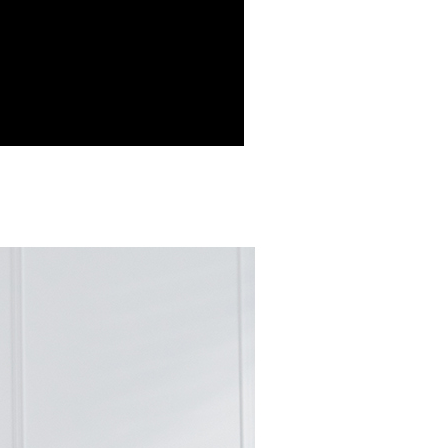
援中心」
https://netprotections.freshdesk.com/support/home
爾富取貨
項】
0
恩沛科技股份有限公司提供之「AFTEE先享後付」服務完成之
依本服務之必要範圍內提供個人資料，並將交易相關給付款項請
付款
讓予恩沛科技股份有限公司。
個人資料處理事宜，請瀏覽以下網址：
00，滿NT$699(含以上)免運費
ee.tw/terms/#terms3
年的使用者請事先徵得法定代理人或監護人之同意方可使用
1取貨
E先享後付」，若未經同意申辦者引起之損失，本公司不負相關責
00，滿NT$699(含以上)免運費
AFTEE先享後付」時，將依據個別帳號之用戶狀況，依本公司
核予不同之上限額度；若仍有額度不足之情形，本公司將視審查
用戶進行身份認證。
00，滿NT$999(含以上)免運費
一人註冊多個帳號或使用他人資訊註冊。若發現惡意使用之情
科技股份有限公司將有權停止該用戶之使用額度並採取法律行
00，滿NT$999(含以上)免運費
黑貓
50，滿NT$2,000(含以上)免運費