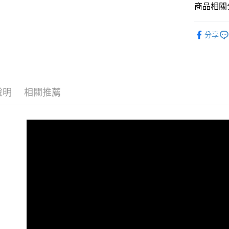
商品相關分
Google Pa
全盈+PAY
女包系列
分享
包款分類
AFTEE先
相關說明
顏色大特
【關於「A
ATM付款
材質分類
AFTEE
便利好安
說明
相關推薦
貨到付款
女包全商
１．簡單
２．便利
清爽穿搭術☁
３．安心
運送方式
【「AFT
１．於結帳
全家取貨
付」結帳
每筆NT$1
２．訂單
３．收到繳
／ATM／
付款後全
※ 請注意
每筆NT$1
絡購買商品
先享後付
萊爾富取
※ 交易是
是否繳費成
每筆NT$8