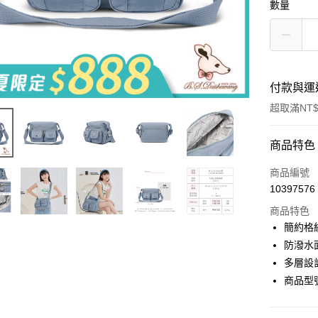
數量
付款與運
超取滿NT$
付款方式
商品特色
信用卡一
商品編號
10397576
超商取貨
商品特色
LINE Pay
簡約格
防潑水
Apple Pay
多層設
街口支付
商品型號
悠遊付