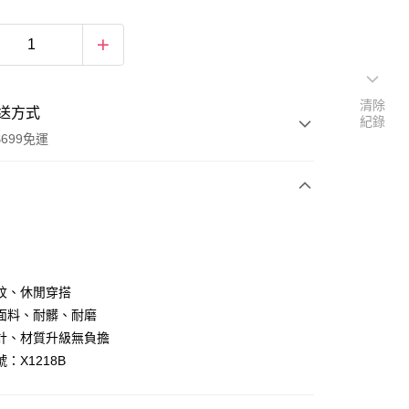
清除
送方式
紀錄
699免運
次付款
付款
紋、休閒穿搭
面料、耐髒、耐磨
計、材質升級無負擔
：X1218B