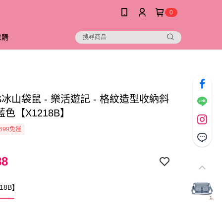
0
採購
D.S冰山袋鼠 - 樂活遊記 - 格紋造型收納斜
 藍色【X1218B】
699免運
88
18B】