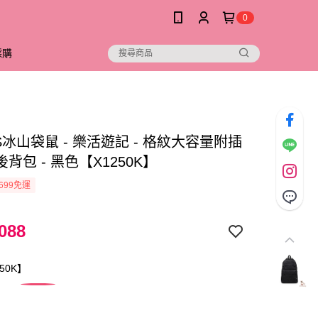
0
採購
D.S冰山袋鼠 - 樂活遊記 - 格紋大容量附插
背包 - 黑色【X1250K】
699免運
088
50K】