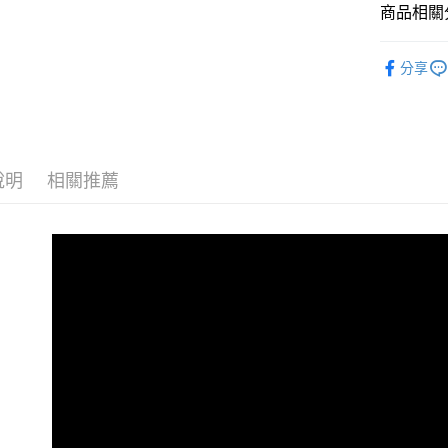
商品相關分
Google Pa
全盈+PAY
女包系列
分享
包款分類
AFTEE先
相關說明
顏色大特
【關於「A
ATM付款
包款分類
AFTEE
便利好安
說明
相關推薦
貨到付款
材質分類
１．簡單
２．便利
女包全商
３．安心
運送方式
清爽穿搭術☁
【「AFT
１．於結帳
全家取貨
付」結帳
每筆NT$1
２．訂單
３．收到繳
／ATM／
付款後全
※ 請注意
每筆NT$1
絡購買商品
先享後付
萊爾富取
※ 交易是
是否繳費成
每筆NT$8