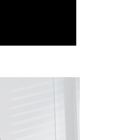
援中心」
https://netprotections.freshdesk.com/support/home
爾富取貨
項】
0
恩沛科技股份有限公司提供之「AFTEE先享後付」服務完成之
依本服務之必要範圍內提供個人資料，並將交易相關給付款項請
付款
讓予恩沛科技股份有限公司。
個人資料處理事宜，請瀏覽以下網址：
00，滿NT$699(含以上)免運費
ee.tw/terms/#terms3
年的使用者請事先徵得法定代理人或監護人之同意方可使用
1取貨
E先享後付」，若未經同意申辦者引起之損失，本公司不負相關責
00，滿NT$699(含以上)免運費
AFTEE先享後付」時，將依據個別帳號之用戶狀況，依本公司
核予不同之上限額度；若仍有額度不足之情形，本公司將視審查
用戶進行身份認證。
00，滿NT$999(含以上)免運費
一人註冊多個帳號或使用他人資訊註冊。若發現惡意使用之情
科技股份有限公司將有權停止該用戶之使用額度並採取法律行
00，滿NT$999(含以上)免運費
黑貓
50，滿NT$2,000(含以上)免運費