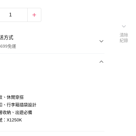
清除
送方式
紀錄
699免運
次付款
付款
紋、休閒穿搭
扣、行李箱插袋設計
層收納、出遊必備
：X1250K