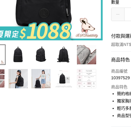
數量
付款與運
超取滿NT$
付款方式
商品特色
信用卡一
商品編號
10397529
超商取貨
商品特色
LINE Pay
簡約格
獨家胸
Apple Pay
輕巧多
街口支付
商品型號
悠遊付