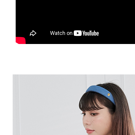
付客戶支
付款後萊
【注意事
每筆NT$8
１．透過由
交易，需
7-11取貨
求債權轉
２．關於
每筆NT$1
https://aft
３．未成
付款後7-1
「AFTE
每筆NT$1
任。
４．使用「
新竹物流
即時審查
結果請求
每筆NT$1
５．嚴禁
形，恩沛
中華郵政
動。
每筆NT$1
新竹物流/
每筆NT$2