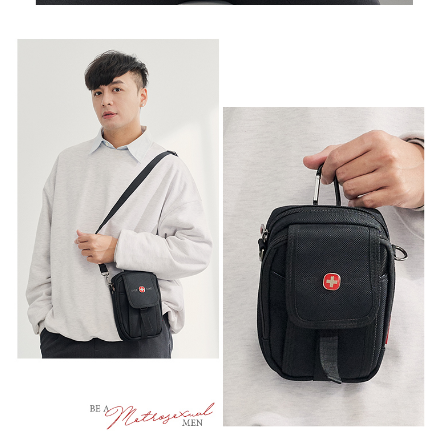
任。
新竹物流
４．使用「AFTEE先享後付」時，將依據個別帳號之用戶狀況，依本公司即
時審查核予不同之上限額度；若仍有額度不足之情形，本公司將視審查結果
每筆NT$100，滿NT$999(含以上)免運費
請求用戶進行身份認證。
５．嚴禁一人註冊多個帳號或使用他人資訊註冊。若發現惡意使用之情形，
中華郵政
恩沛科技股份有限公司將有權停止該用戶之使用額度並採取法律行動。
每筆NT$100，滿NT$999(含以上)免運費
新竹物流/黑貓
每筆NT$250，滿NT$2,000(含以上)免運費