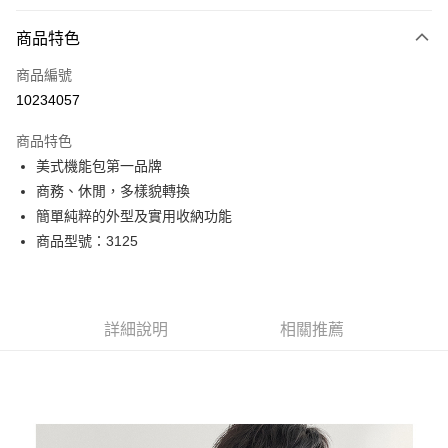
付款方式
商品特色
信用卡一次付款
商品編號
超商取貨付款
10234057
LINE Pay
商品特色
Apple Pay
美式機能包第一品牌
商務、休閒，多樣貌轉換
街口支付
簡單純粹的外型及實用收納功能
悠遊付
商品型號：3125
Google Pay
全盈+PAY
詳細說明
相關推薦
AFTEE先享後付
相關說明
【關於「AFTEE先享後付」】
ATM付款
AFTEE先享後付是「在收到商品之後才付款」的支付方式。 讓您購物簡單
便利好安心！
貨到付款
１．簡單：不需註冊會員、不需綁卡、不需儲值。