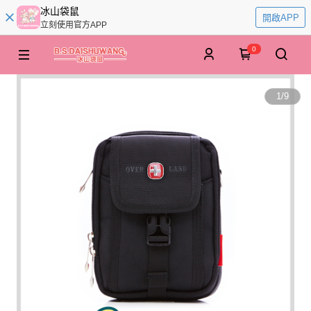
冰山袋鼠
開啟APP
立刻使用官方APP
0
1
/
9