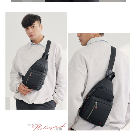
任。
新竹物流
４．使用「AFTEE先享後付」時，將依據個別帳號之用戶狀況，依本公司即
時審查核予不同之上限額度；若仍有額度不足之情形，本公司將視審查結果
每筆NT$100，滿NT$999(含以上)免運費
請求用戶進行身份認證。
５．嚴禁一人註冊多個帳號或使用他人資訊註冊。若發現惡意使用之情形，
中華郵政
恩沛科技股份有限公司將有權停止該用戶之使用額度並採取法律行動。
每筆NT$100，滿NT$999(含以上)免運費
新竹物流/黑貓
每筆NT$250，滿NT$2,000(含以上)免運費