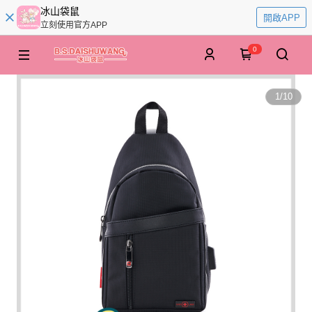
冰山袋鼠
開啟APP
立刻使用官方APP
0
1
/
10