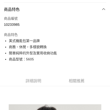
付款方式
商品特色
信用卡一次付款
商品編號
超商取貨付款
10233985
LINE Pay
商品特色
Apple Pay
美式機能包第一品牌
商務、休閒，多樣貌轉換
街口支付
簡單純粹的外型及實用收納功能
悠遊付
商品型號：5605
Google Pay
全盈+PAY
詳細說明
相關推薦
AFTEE先享後付
相關說明
【關於「AFTEE先享後付」】
ATM付款
AFTEE先享後付是「在收到商品之後才付款」的支付方式。 讓您購物簡單
便利好安心！
貨到付款
１．簡單：不需註冊會員、不需綁卡、不需儲值。