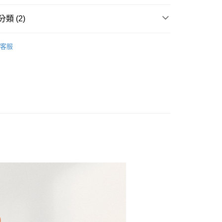
類 (2)
y
一覽
🖤OVERLAND美式十字軍
客服
品
享後付
FTEE先享後付」】
先享後付是「在收到商品之後才付款」的支付方式。 讓您購物簡單
心！
：不需註冊會員、不需綁卡、不需儲值。
：只要手機號碼，簡訊認證，即可結帳。
：先確認商品／服務後，再付款。
EE先享後付」結帳流程】
方式選擇「AFTEE先享後付」後，將跳轉至「AFTEE先享後
付款
頁面，進行簡訊認證並確認金額後，即可完成結帳。
00，滿NT$699(含以上)免運費
成立數日內，您將收到繳費通知簡訊。
費通知簡訊後14天內，點擊此簡訊中的連結，可透過四大超商
網路銀行／等多元方式進行付款，方視為交易完成。
家取貨
：結帳手續完成當下不需立刻繳費，但若您需要取消訂單，請聯
00，滿NT$699(含以上)免運費
的店家。未經商家同意取消之訂單仍視為有效，需透過AFTEE
繳納相關費用。
貨付款
否成功請以「AFTEE先享後付 」之結帳頁面顯示為準，若有關於