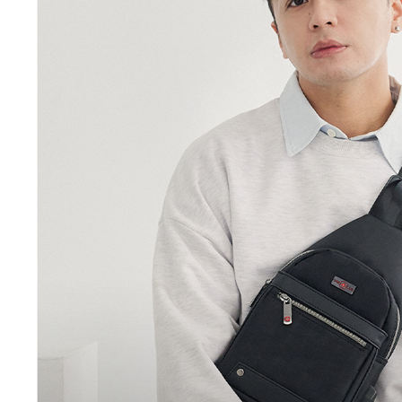
是否繳費成
每筆NT$8
付客戶支
付款後萊
【注意事
每筆NT$8
１．透過由
交易，需
7-11取貨
求債權轉
２．關於
每筆NT$1
https://aft
３．未成
付款後7-1
「AFTE
每筆NT$1
任。
４．使用「
新竹物流
即時審查
結果請求
每筆NT$1
５．嚴禁
形，恩沛
中華郵政
動。
每筆NT$1
新竹物流/
每筆NT$2