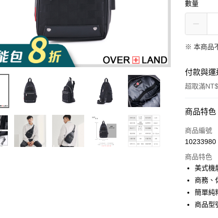
數量
※ 本商品
付款與運
超取滿NT$
付款方式
商品特色
信用卡一
商品編號
10233980
超商取貨
商品特色
LINE Pay
美式機
商務、
Apple Pay
簡單純
街口支付
商品型號