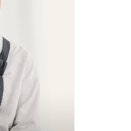
功／繳費後需取消欲退款等相關疑問，請聯繫「AFTEE先享後
0
援中心」
https://netprotections.freshdesk.com/support/home
爾富取貨
項】
0
恩沛科技股份有限公司提供之「AFTEE先享後付」服務完成之
依本服務之必要範圍內提供個人資料，並將交易相關給付款項請
付款
讓予恩沛科技股份有限公司。
個人資料處理事宜，請瀏覽以下網址：
00，滿NT$699(含以上)免運費
ee.tw/terms/#terms3
年的使用者請事先徵得法定代理人或監護人之同意方可使用
1取貨
E先享後付」，若未經同意申辦者引起之損失，本公司不負相關責
00，滿NT$699(含以上)免運費
AFTEE先享後付」時，將依據個別帳號之用戶狀況，依本公司
核予不同之上限額度；若仍有額度不足之情形，本公司將視審查
用戶進行身份認證。
00，滿NT$999(含以上)免運費
一人註冊多個帳號或使用他人資訊註冊。若發現惡意使用之情
科技股份有限公司將有權停止該用戶之使用額度並採取法律行
00，滿NT$999(含以上)免運費
黑貓
50，滿NT$2,000(含以上)免運費