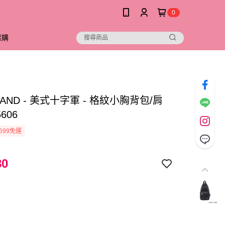
0
採購
LAND - 美式十字軍 - 格紋小胸背包/肩
5606
699免運
80