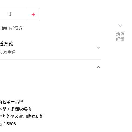
不適用折價券
清除
紀錄
送方式
699免運
次付款
付款
能包第一品牌
休閒，多樣貌轉換
粹的外型及實用收納功能
：5606