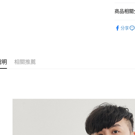
悠遊付
商品相關分
Google Pa
全盈+PAY
男包品牌
分享
男包全商
AFTEE先
相關說明
【關於「A
ATM付款
AFTEE
便利好安
說明
相關推薦
貨到付款
１．簡單
２．便利
３．安心
運送方式
【「AFT
１．於結帳
全家取貨
付」結帳
每筆NT$1
２．訂單
３．收到繳
／ATM／
付款後全
※ 請注意
每筆NT$1
絡購買商品
先享後付
萊爾富取
※ 交易是