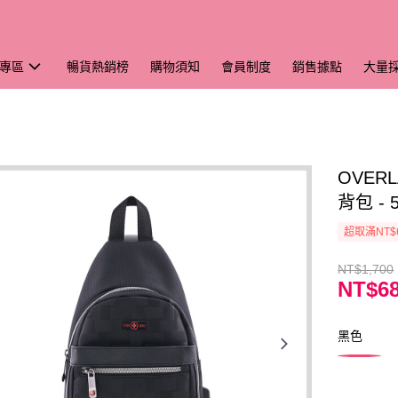
專區
暢貨熱銷榜
購物須知
會員制度
銷售據點
大量
OVER
背包 - 
超取滿NT$
NT$1,700
NT$6
黑色