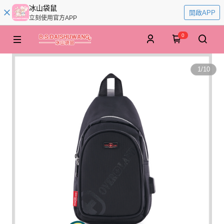
冰山袋鼠
開啟APP
立刻使用官方APP
0
1
/
10