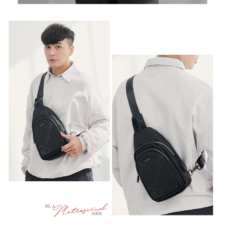
任。
新竹物流
４．使用「AFTEE先享後付」時，將依據個別帳號之用戶狀況，依本公司即
時審查核予不同之上限額度；若仍有額度不足之情形，本公司將視審查結果
每筆NT$100，滿NT$999(含以上)免運費
請求用戶進行身份認證。
５．嚴禁一人註冊多個帳號或使用他人資訊註冊。若發現惡意使用之情形，
中華郵政
恩沛科技股份有限公司將有權停止該用戶之使用額度並採取法律行動。
每筆NT$100，滿NT$999(含以上)免運費
新竹物流/黑貓
每筆NT$250，滿NT$2,000(含以上)免運費