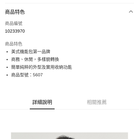
付款方式
商品特色
信用卡一次付款
商品編號
超商取貨付款
10233970
LINE Pay
商品特色
Apple Pay
美式機能包第一品牌
商務、休閒，多樣貌轉換
街口支付
簡單純粹的外型及實用收納功能
悠遊付
商品型號：5607
Google Pay
全盈+PAY
詳細說明
相關推薦
AFTEE先享後付
相關說明
【關於「AFTEE先享後付」】
ATM付款
AFTEE先享後付是「在收到商品之後才付款」的支付方式。 讓您購物簡單
便利好安心！
貨到付款
１．簡單：不需註冊會員、不需綁卡、不需儲值。