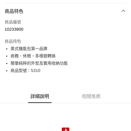
付款方式
商品特色
信用卡一次付款
商品編號
超商取貨付款
10233800
LINE Pay
商品特色
Apple Pay
美式機能包第一品牌
商務、休閒，多樣貌轉換
街口支付
簡單純粹的外型及實用收納功能
悠遊付
商品型號：5310
Google Pay
全盈+PAY
詳細說明
相關推薦
AFTEE先享後付
相關說明
【關於「AFTEE先享後付」】
ATM付款
AFTEE先享後付是「在收到商品之後才付款」的支付方式。 讓您購物簡單
便利好安心！
貨到付款
１．簡單：不需註冊會員、不需綁卡、不需儲值。