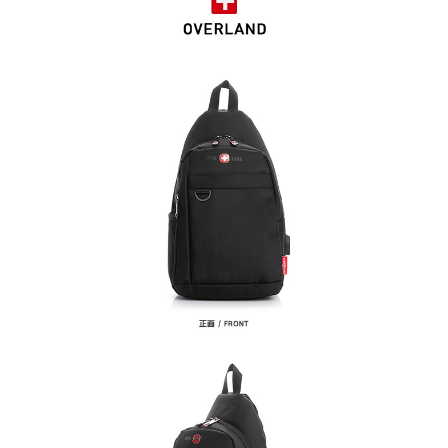
２．便利：只要手機號碼，簡訊認證，即可結帳。
３．安心：先確認商品／服務後，再付款。
運送方式
【「AFTEE先享後付」結帳流程】
全家取貨付款
１．於結帳方式選擇「AFTEE先享後付」後，將跳轉至「AFTEE先享後付」
每筆NT$100，滿NT$699(含以上)免運費
結帳頁面，進行簡訊認證並確認金額後，即可完成結帳。
２．訂單成立數日內，您將收到繳費通知簡訊。
付款後全家取貨
３．收到繳費通知簡訊後14天內，點擊此簡訊中的連結，可透過四大超商／
ATM／網路銀行／等多元方式進行付款，方視為交易完成。
每筆NT$100，滿NT$699(含以上)免運費
※ 請注意：結帳手續完成當下不需立刻繳費，但若您需要取消訂單，請聯絡
購買商品的店家。未經商家同意取消之訂單仍視為有效，需透過AFTEE先享
萊爾富取貨付款
後付繳納相關費用。
每筆NT$80
※ 交易是否成功請以「AFTEE先享後付 」之結帳頁面顯示為準，若有關於
是否繳費成功／繳費後需取消欲退款等相關疑問，請聯繫「AFTEE先享後付
客戶支援中心」
https://netprotections.freshdesk.com/support/home
付款後萊爾富取貨
每筆NT$80
【注意事項】
１．透過由恩沛科技股份有限公司提供之「AFTEE先享後付」服務完成之交
7-11取貨付款
易，需依本服務之必要範圍內提供個人資料，並將交易相關給付款項請求債
權轉讓予恩沛科技股份有限公司。
每筆NT$100，滿NT$699(含以上)免運費
２．關於個人資料處理事宜，請瀏覽以下網址：
https://aftee.tw/terms/#terms3
付款後7-11取貨
３．未成年的使用者請事先徵得法定代理人或監護人之同意方可使用
每筆NT$100，滿NT$699(含以上)免運費
「AFTEE先享後付」，若未經同意申辦者引起之損失，本公司不負相關責