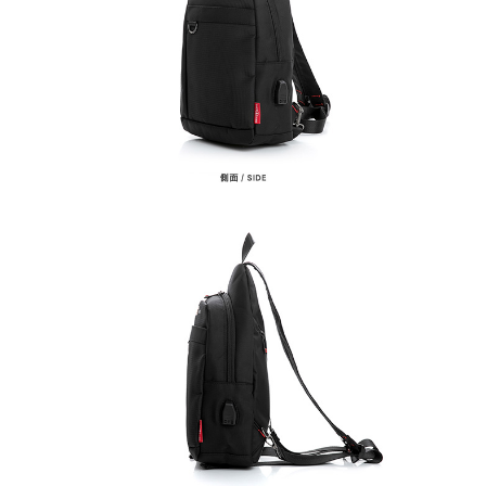
任。
新竹物流
４．使用「AFTEE先享後付」時，將依據個別帳號之用戶狀況，依本公司即
時審查核予不同之上限額度；若仍有額度不足之情形，本公司將視審查結果
每筆NT$100，滿NT$999(含以上)免運費
請求用戶進行身份認證。
５．嚴禁一人註冊多個帳號或使用他人資訊註冊。若發現惡意使用之情形，
中華郵政
恩沛科技股份有限公司將有權停止該用戶之使用額度並採取法律行動。
每筆NT$100，滿NT$999(含以上)免運費
新竹物流/黑貓
每筆NT$250，滿NT$2,000(含以上)免運費