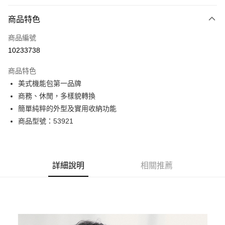
付款方式
商品特色
信用卡一次付款
商品編號
超商取貨付款
10233738
LINE Pay
商品特色
Apple Pay
美式機能包第一品牌
商務、休閒，多樣貌轉換
街口支付
簡單純粹的外型及實用收納功能
悠遊付
商品型號：53921
Google Pay
全盈+PAY
詳細說明
相關推薦
AFTEE先享後付
相關說明
【關於「AFTEE先享後付」】
ATM付款
AFTEE先享後付是「在收到商品之後才付款」的支付方式。 讓您購物簡單
便利好安心！
貨到付款
１．簡單：不需註冊會員、不需綁卡、不需儲值。