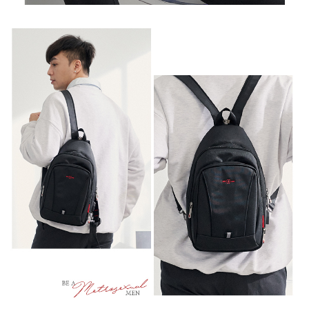
任。
新竹物流
４．使用「AFTEE先享後付」時，將依據個別帳號之用戶狀況，依本公司即
時審查核予不同之上限額度；若仍有額度不足之情形，本公司將視審查結果
每筆NT$100，滿NT$999(含以上)免運費
請求用戶進行身份認證。
５．嚴禁一人註冊多個帳號或使用他人資訊註冊。若發現惡意使用之情形，
中華郵政
恩沛科技股份有限公司將有權停止該用戶之使用額度並採取法律行動。
每筆NT$100，滿NT$999(含以上)免運費
新竹物流/黑貓
每筆NT$250，滿NT$2,000(含以上)免運費