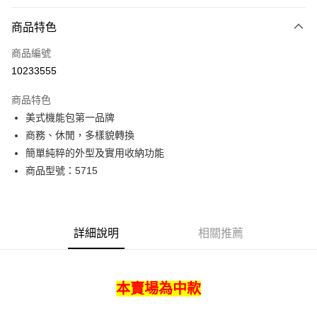
付款方式
商品特色
信用卡一次付款
商品編號
超商取貨付款
10233555
LINE Pay
商品特色
Apple Pay
美式機能包第一品牌
商務、休閒，多樣貌轉換
街口支付
簡單純粹的外型及實用收納功能
悠遊付
商品型號：5715
Google Pay
全盈+PAY
詳細說明
相關推薦
AFTEE先享後付
相關說明
【關於「AFTEE先享後付」】
本賣場為中款
ATM付款
AFTEE先享後付是「在收到商品之後才付款」的支付方式。 讓您購物簡單
便利好安心！
貨到付款
１．簡單：不需註冊會員、不需綁卡、不需儲值。