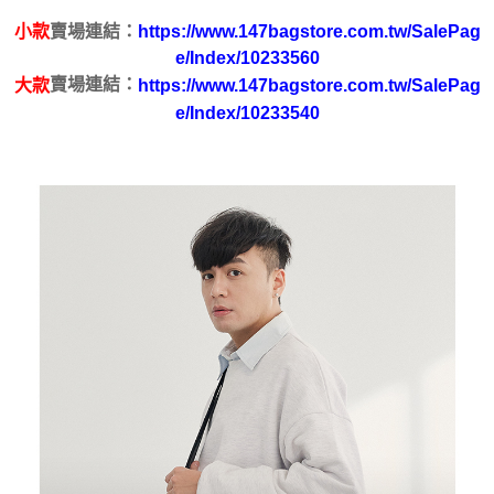
２．便利：只要手機號碼，簡訊認證，即可結帳。
小款
賣場連結：
https://www.147bagstore.com.tw/SalePag
３．安心：先確認商品／服務後，再付款。
運送方式
e/Index/10233560
【「AFTEE先享後付」結帳流程】
賣場連結：
大款
https://www.147bagstore.com.tw/SalePag
全家取貨付款
１．於結帳方式選擇「AFTEE先享後付」後，將跳轉至「AFTEE先享後付」
e/Index/10233540
每筆NT$100，滿NT$699(含以上)免運費
結帳頁面，進行簡訊認證並確認金額後，即可完成結帳。
２．訂單成立數日內，您將收到繳費通知簡訊。
付款後全家取貨
３．收到繳費通知簡訊後14天內，點擊此簡訊中的連結，可透過四大超商／
ATM／網路銀行／等多元方式進行付款，方視為交易完成。
每筆NT$100，滿NT$699(含以上)免運費
※ 請注意：結帳手續完成當下不需立刻繳費，但若您需要取消訂單，請聯絡
購買商品的店家。未經商家同意取消之訂單仍視為有效，需透過AFTEE先享
萊爾富取貨付款
後付繳納相關費用。
每筆NT$80
※ 交易是否成功請以「AFTEE先享後付 」之結帳頁面顯示為準，若有關於
是否繳費成功／繳費後需取消欲退款等相關疑問，請聯繫「AFTEE先享後付
客戶支援中心」
https://netprotections.freshdesk.com/support/home
付款後萊爾富取貨
每筆NT$80
【注意事項】
１．透過由恩沛科技股份有限公司提供之「AFTEE先享後付」服務完成之交
7-11取貨付款
易，需依本服務之必要範圍內提供個人資料，並將交易相關給付款項請求債
權轉讓予恩沛科技股份有限公司。
每筆NT$100，滿NT$699(含以上)免運費
２．關於個人資料處理事宜，請瀏覽以下網址：
https://aftee.tw/terms/#terms3
付款後7-11取貨
３．未成年的使用者請事先徵得法定代理人或監護人之同意方可使用
每筆NT$100，滿NT$699(含以上)免運費
「AFTEE先享後付」，若未經同意申辦者引起之損失，本公司不負相關責