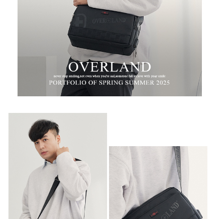
任。
新竹物流
４．使用「AFTEE先享後付」時，將依據個別帳號之用戶狀況，依本公司即
時審查核予不同之上限額度；若仍有額度不足之情形，本公司將視審查結果
每筆NT$100，滿NT$999(含以上)免運費
請求用戶進行身份認證。
５．嚴禁一人註冊多個帳號或使用他人資訊註冊。若發現惡意使用之情形，
中華郵政
恩沛科技股份有限公司將有權停止該用戶之使用額度並採取法律行動。
每筆NT$100，滿NT$999(含以上)免運費
新竹物流/黑貓
每筆NT$250，滿NT$2,000(含以上)免運費