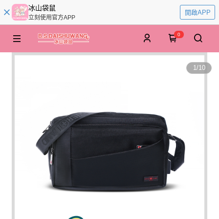
冰山袋鼠
開啟APP
立刻使用官方APP
0
1
/
10