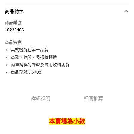
付款方式
商品特色
信用卡一次付款
商品編號
超商取貨付款
10233466
LINE Pay
商品特色
Apple Pay
美式機能包第一品牌
商務、休閒，多樣貌轉換
街口支付
簡單純粹的外型及實用收納功能
悠遊付
商品型號：5708
Google Pay
全盈+PAY
詳細說明
相關推薦
AFTEE先享後付
相關說明
【關於「AFTEE先享後付」】
本賣場為小款
ATM付款
AFTEE先享後付是「在收到商品之後才付款」的支付方式。 讓您購物簡單
便利好安心！
貨到付款
１．簡單：不需註冊會員、不需綁卡、不需儲值。