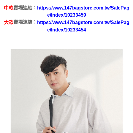
２．便利：只要手機號碼，簡訊認證，即可結帳。
中款
賣場連結：
https://www.147bagstore.com.tw/SalePag
３．安心：先確認商品／服務後，再付款。
運送方式
e/Index/10233459
【「AFTEE先享後付」結帳流程】
賣場連結：
大款
https://www.147bagstore.com.tw/SalePag
全家取貨付款
１．於結帳方式選擇「AFTEE先享後付」後，將跳轉至「AFTEE先享後付」
e/Index/10233454
每筆NT$100，滿NT$699(含以上)免運費
結帳頁面，進行簡訊認證並確認金額後，即可完成結帳。
２．訂單成立數日內，您將收到繳費通知簡訊。
付款後全家取貨
３．收到繳費通知簡訊後14天內，點擊此簡訊中的連結，可透過四大超商／
ATM／網路銀行／等多元方式進行付款，方視為交易完成。
每筆NT$100，滿NT$699(含以上)免運費
※ 請注意：結帳手續完成當下不需立刻繳費，但若您需要取消訂單，請聯絡
購買商品的店家。未經商家同意取消之訂單仍視為有效，需透過AFTEE先享
萊爾富取貨付款
後付繳納相關費用。
每筆NT$80
※ 交易是否成功請以「AFTEE先享後付 」之結帳頁面顯示為準，若有關於
是否繳費成功／繳費後需取消欲退款等相關疑問，請聯繫「AFTEE先享後付
客戶支援中心」
https://netprotections.freshdesk.com/support/home
付款後萊爾富取貨
每筆NT$80
【注意事項】
１．透過由恩沛科技股份有限公司提供之「AFTEE先享後付」服務完成之交
7-11取貨付款
易，需依本服務之必要範圍內提供個人資料，並將交易相關給付款項請求債
權轉讓予恩沛科技股份有限公司。
每筆NT$100，滿NT$699(含以上)免運費
２．關於個人資料處理事宜，請瀏覽以下網址：
https://aftee.tw/terms/#terms3
付款後7-11取貨
３．未成年的使用者請事先徵得法定代理人或監護人之同意方可使用
每筆NT$100，滿NT$699(含以上)免運費
「AFTEE先享後付」，若未經同意申辦者引起之損失，本公司不負相關責