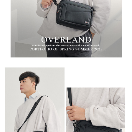
任。
新竹物流
４．使用「AFTEE先享後付」時，將依據個別帳號之用戶狀況，依本公司即
時審查核予不同之上限額度；若仍有額度不足之情形，本公司將視審查結果
每筆NT$100，滿NT$999(含以上)免運費
請求用戶進行身份認證。
５．嚴禁一人註冊多個帳號或使用他人資訊註冊。若發現惡意使用之情形，
中華郵政
恩沛科技股份有限公司將有權停止該用戶之使用額度並採取法律行動。
每筆NT$100，滿NT$999(含以上)免運費
新竹物流/黑貓
每筆NT$250，滿NT$2,000(含以上)免運費