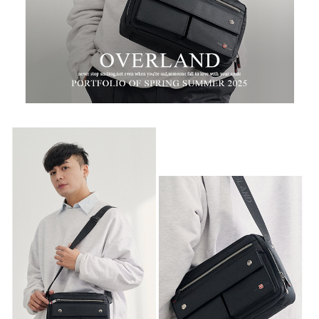
任。
新竹物流
４．使用「AFTEE先享後付」時，將依據個別帳號之用戶狀況，依本公司即
時審查核予不同之上限額度；若仍有額度不足之情形，本公司將視審查結果
每筆NT$100，滿NT$999(含以上)免運費
請求用戶進行身份認證。
５．嚴禁一人註冊多個帳號或使用他人資訊註冊。若發現惡意使用之情形，
中華郵政
恩沛科技股份有限公司將有權停止該用戶之使用額度並採取法律行動。
每筆NT$100，滿NT$999(含以上)免運費
新竹物流/黑貓
每筆NT$250，滿NT$2,000(含以上)免運費