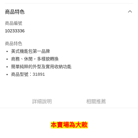
付款方式
商品特色
信用卡一次付款
商品編號
超商取貨付款
10233336
LINE Pay
商品特色
Apple Pay
美式機能包第一品牌
商務、休閒，多樣貌轉換
街口支付
簡單純粹的外型及實用收納功能
悠遊付
商品型號：31891
Google Pay
全盈+PAY
詳細說明
相關推薦
AFTEE先享後付
相關說明
【關於「AFTEE先享後付」】
本賣場為大款
ATM付款
AFTEE先享後付是「在收到商品之後才付款」的支付方式。 讓您購物簡單
便利好安心！
貨到付款
１．簡單：不需註冊會員、不需綁卡、不需儲值。