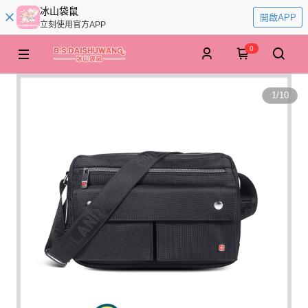
冰山袋鼠
開啟APP
立刻使用官方APP
0
1
/
10