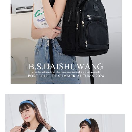
時審查核予不同之上限額度；若仍有額度不足之情形，本公司將視審查結果
每筆NT$100，滿NT$999(含以上)免運費
請求用戶進行身份認證。
５．嚴禁一人註冊多個帳號或使用他人資訊註冊。若發現惡意使用之情形，
中華郵政
恩沛科技股份有限公司將有權停止該用戶之使用額度並採取法律行動。
每筆NT$100，滿NT$999(含以上)免運費
新竹物流/黑貓
每筆NT$250，滿NT$2,000(含以上)免運費