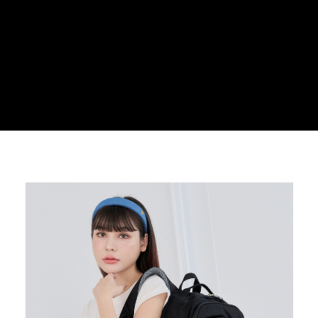
３．安心：先確認商品／服務後，再付款。
運送方式
【「AFTEE先享後付」結帳流程】
全家取貨付款
１．於結帳方式選擇「AFTEE先享後付」後，將跳轉至「AFTEE先享後付」
每筆NT$100，滿NT$699(含以上)免運費
結帳頁面，進行簡訊認證並確認金額後，即可完成結帳。
２．訂單成立數日內，您將收到繳費通知簡訊。
付款後全家取貨
３．收到繳費通知簡訊後14天內，點擊此簡訊中的連結，可透過四大超商／
ATM／網路銀行／等多元方式進行付款，方視為交易完成。
每筆NT$100，滿NT$699(含以上)免運費
※ 請注意：結帳手續完成當下不需立刻繳費，但若您需要取消訂單，請聯絡
購買商品的店家。未經商家同意取消之訂單仍視為有效，需透過AFTEE先享
萊爾富取貨付款
後付繳納相關費用。
每筆NT$80
※ 交易是否成功請以「AFTEE先享後付 」之結帳頁面顯示為準，若有關於
是否繳費成功／繳費後需取消欲退款等相關疑問，請聯繫「AFTEE先享後付
客戶支援中心」
https://netprotections.freshdesk.com/support/home
付款後萊爾富取貨
每筆NT$80
【注意事項】
１．透過由恩沛科技股份有限公司提供之「AFTEE先享後付」服務完成之交
7-11取貨付款
易，需依本服務之必要範圍內提供個人資料，並將交易相關給付款項請求債
權轉讓予恩沛科技股份有限公司。
每筆NT$100，滿NT$699(含以上)免運費
２．關於個人資料處理事宜，請瀏覽以下網址：
https://aftee.tw/terms/#terms3
付款後7-11取貨
３．未成年的使用者請事先徵得法定代理人或監護人之同意方可使用
每筆NT$100，滿NT$699(含以上)免運費
「AFTEE先享後付」，若未經同意申辦者引起之損失，本公司不負相關責
任。
新竹物流
４．使用「AFTEE先享後付」時，將依據個別帳號之用戶狀況，依本公司即