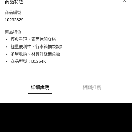
商品特色
信用卡一次付款
商品編號
超商取貨付款
10232829
LINE Pay
商品特色
Apple Pay
經典重現，素面休閒穿搭
輕量便利性、行李箱插袋設計
街口支付
多層收納、材質升級無負擔
悠遊付
商品型號：B1254K
Google Pay
全盈+PAY
詳細說明
相關推薦
AFTEE先享後付
相關說明
【關於「AFTEE先享後付」】
ATM付款
AFTEE先享後付是「在收到商品之後才付款」的支付方式。 讓您購物簡單
便利好安心！
貨到付款
１．簡單：不需註冊會員、不需綁卡、不需儲值。
２．便利：只要手機號碼，簡訊認證，即可結帳。