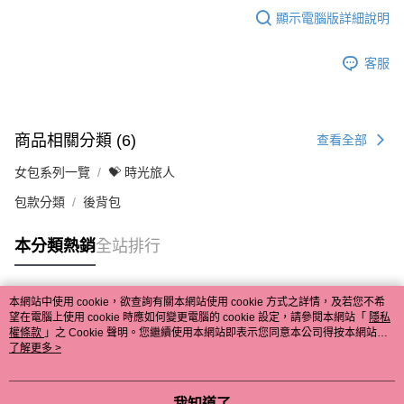
顯示電腦版詳細說明
客服
商品相關分類 (6)
查看全部
女包系列一覽
💝 時光旅人
包款分類
後背包
本分類熱銷
全站排行
本網站中使用 cookie，欲查詢有關本網站使用 cookie 方式之詳情，及若您不希
熱門標籤
望在電腦上使用 cookie 時應如何變更電腦的 cookie 設定，請參閱本網站「
隱私
權條款
」之 Cookie 聲明。您繼續使用本網站即表示您同意本公司得按本網站使
用條款之 Cookie 聲明使用 cookie。
了解更多 >
我知道了