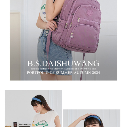
時審查核予不同之上限額度；若仍有額度不足之情形，本公司將視審查結果
每筆NT$100，滿NT$999(含以上)免運費
請求用戶進行身份認證。
５．嚴禁一人註冊多個帳號或使用他人資訊註冊。若發現惡意使用之情形，
中華郵政
恩沛科技股份有限公司將有權停止該用戶之使用額度並採取法律行動。
每筆NT$100，滿NT$999(含以上)免運費
新竹物流/黑貓
每筆NT$250，滿NT$2,000(含以上)免運費