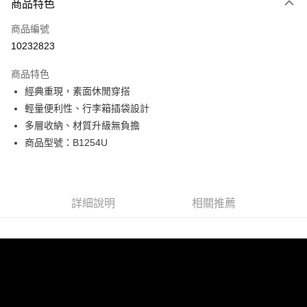
商品特色
信用卡一次付款
商品編號
超商取貨付款
10232823
LINE Pay
商品特色
Apple Pay
經典重現，素面休閒穿搭
輕量便利性、行李箱插袋設計
街口支付
多層收納、材質升級無負擔
悠遊付
商品型號：B1254U
Google Pay
全盈+PAY
詳細說明
相關推薦
AFTEE先享後付
相關說明
【關於「AFTEE先享後付」】
ATM付款
AFTEE先享後付是「在收到商品之後才付款」的支付方式。 讓您購物簡單
便利好安心！
貨到付款
１．簡單：不需註冊會員、不需綁卡、不需儲值。
２．便利：只要手機號碼，簡訊認證，即可結帳。