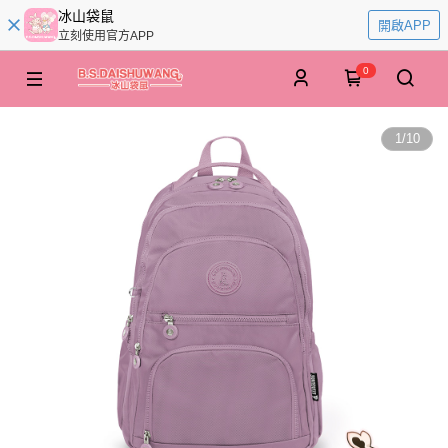
冰山袋鼠
開啟APP
立刻使用官方APP
0
1
/
10