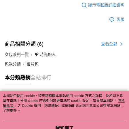
顯示電腦版詳細說明
客服
商品相關分類 (6)
查看全部
女包系列一覽
💝 時光旅人
包款分類
後背包
本分類熱銷
全站排行
本網站中使用 cookie，欲查詢有關本網站使用 cookie 方式之詳情，及若您不希
熱門標籤
望在電腦上使用 cookie 時應如何變更電腦的 cookie 設定，請參閱本網站「
隱私
權條款
」之 Cookie 聲明。您繼續使用本網站即表示您同意本公司得按本網站使
用條款之 Cookie 聲明使用 cookie。
了解更多 >
我知道了