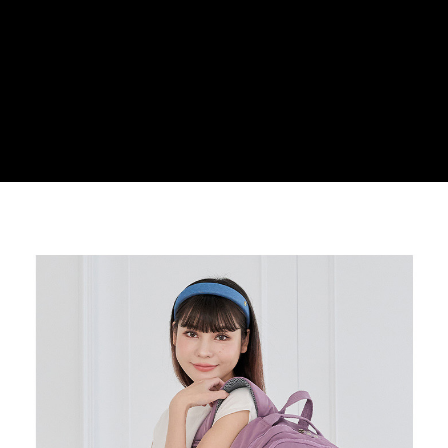
３．安心：先確認商品／服務後，再付款。
運送方式
【「AFTEE先享後付」結帳流程】
全家取貨付款
１．於結帳方式選擇「AFTEE先享後付」後，將跳轉至「AFTEE先享後付」
每筆NT$100，滿NT$699(含以上)免運費
結帳頁面，進行簡訊認證並確認金額後，即可完成結帳。
２．訂單成立數日內，您將收到繳費通知簡訊。
付款後全家取貨
３．收到繳費通知簡訊後14天內，點擊此簡訊中的連結，可透過四大超商／
ATM／網路銀行／等多元方式進行付款，方視為交易完成。
每筆NT$100，滿NT$699(含以上)免運費
※ 請注意：結帳手續完成當下不需立刻繳費，但若您需要取消訂單，請聯絡
購買商品的店家。未經商家同意取消之訂單仍視為有效，需透過AFTEE先享
萊爾富取貨付款
後付繳納相關費用。
每筆NT$80
※ 交易是否成功請以「AFTEE先享後付 」之結帳頁面顯示為準，若有關於
是否繳費成功／繳費後需取消欲退款等相關疑問，請聯繫「AFTEE先享後付
客戶支援中心」
https://netprotections.freshdesk.com/support/home
付款後萊爾富取貨
每筆NT$80
【注意事項】
１．透過由恩沛科技股份有限公司提供之「AFTEE先享後付」服務完成之交
7-11取貨付款
易，需依本服務之必要範圍內提供個人資料，並將交易相關給付款項請求債
權轉讓予恩沛科技股份有限公司。
每筆NT$100，滿NT$699(含以上)免運費
２．關於個人資料處理事宜，請瀏覽以下網址：
https://aftee.tw/terms/#terms3
付款後7-11取貨
３．未成年的使用者請事先徵得法定代理人或監護人之同意方可使用
每筆NT$100，滿NT$699(含以上)免運費
「AFTEE先享後付」，若未經同意申辦者引起之損失，本公司不負相關責
任。
新竹物流
４．使用「AFTEE先享後付」時，將依據個別帳號之用戶狀況，依本公司即