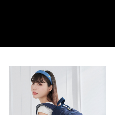
３．安心：先確認商品／服務後，再付款。
運送方式
【「AFTEE先享後付」結帳流程】
全家取貨付款
１．於結帳方式選擇「AFTEE先享後付」後，將跳轉至「AFTEE先享後付」
每筆NT$100，滿NT$699(含以上)免運費
結帳頁面，進行簡訊認證並確認金額後，即可完成結帳。
２．訂單成立數日內，您將收到繳費通知簡訊。
付款後全家取貨
３．收到繳費通知簡訊後14天內，點擊此簡訊中的連結，可透過四大超商／
ATM／網路銀行／等多元方式進行付款，方視為交易完成。
每筆NT$100，滿NT$699(含以上)免運費
※ 請注意：結帳手續完成當下不需立刻繳費，但若您需要取消訂單，請聯絡
購買商品的店家。未經商家同意取消之訂單仍視為有效，需透過AFTEE先享
萊爾富取貨付款
後付繳納相關費用。
每筆NT$80
※ 交易是否成功請以「AFTEE先享後付 」之結帳頁面顯示為準，若有關於
是否繳費成功／繳費後需取消欲退款等相關疑問，請聯繫「AFTEE先享後付
客戶支援中心」
https://netprotections.freshdesk.com/support/home
付款後萊爾富取貨
每筆NT$80
【注意事項】
１．透過由恩沛科技股份有限公司提供之「AFTEE先享後付」服務完成之交
7-11取貨付款
易，需依本服務之必要範圍內提供個人資料，並將交易相關給付款項請求債
權轉讓予恩沛科技股份有限公司。
每筆NT$100，滿NT$699(含以上)免運費
２．關於個人資料處理事宜，請瀏覽以下網址：
https://aftee.tw/terms/#terms3
付款後7-11取貨
３．未成年的使用者請事先徵得法定代理人或監護人之同意方可使用
每筆NT$100，滿NT$699(含以上)免運費
「AFTEE先享後付」，若未經同意申辦者引起之損失，本公司不負相關責
任。
新竹物流
４．使用「AFTEE先享後付」時，將依據個別帳號之用戶狀況，依本公司即