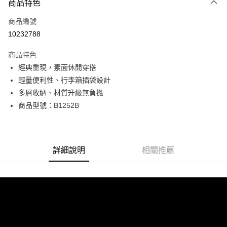
商品特色
信用卡一次付款
商品編號
超商取貨付款
10232788
LINE Pay
商品特色
Apple Pay
經典重現，素面休閒穿搭
輕量便利性、行李箱插袋設計
街口支付
多層收納、材質升級無負擔
悠遊付
商品型號：B1252B
Google Pay
全盈+PAY
詳細說明
相關推薦
AFTEE先享後付
相關說明
【關於「AFTEE先享後付」】
ATM付款
AFTEE先享後付是「在收到商品之後才付款」的支付方式。 讓您購物簡單
便利好安心！
貨到付款
１．簡單：不需註冊會員、不需綁卡、不需儲值。
２．便利：只要手機號碼，簡訊認證，即可結帳。