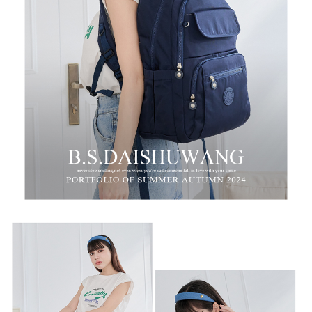
時審查核予不同之上限額度；若仍有額度不足之情形，本公司將視審查結果
每筆NT$100，滿NT$999(含以上)免運費
請求用戶進行身份認證。
５．嚴禁一人註冊多個帳號或使用他人資訊註冊。若發現惡意使用之情形，
中華郵政
恩沛科技股份有限公司將有權停止該用戶之使用額度並採取法律行動。
每筆NT$100，滿NT$999(含以上)免運費
新竹物流/黑貓
每筆NT$250，滿NT$2,000(含以上)免運費