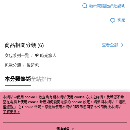
顯示電腦版詳細說明
客服
商品相關分類 (6)
查看全部
女包系列一覽
💝 時光旅人
包款分類
後背包
本分類熱銷
全站排行
本網站中使用 cookie，欲查詢有關本網站使用 cookie 方式之詳情，及若您不希
熱門標籤
望在電腦上使用 cookie 時應如何變更電腦的 cookie 設定，請參閱本網站「
隱私
權條款
」之 Cookie 聲明。您繼續使用本網站即表示您同意本公司得按本網站使
用條款之 Cookie 聲明使用 cookie。
了解更多 >
我知道了