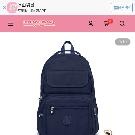
冰山袋鼠
開啟APP
立刻使用官方APP
0
1
/
10