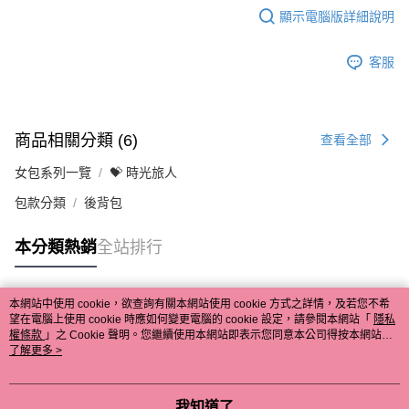
顯示電腦版詳細說明
客服
商品相關分類 (6)
查看全部
女包系列一覽
💝 時光旅人
包款分類
後背包
本分類熱銷
全站排行
本網站中使用 cookie，欲查詢有關本網站使用 cookie 方式之詳情，及若您不希
熱門標籤
望在電腦上使用 cookie 時應如何變更電腦的 cookie 設定，請參閱本網站「
隱私
權條款
」之 Cookie 聲明。您繼續使用本網站即表示您同意本公司得按本網站使
用條款之 Cookie 聲明使用 cookie。
了解更多 >
我知道了