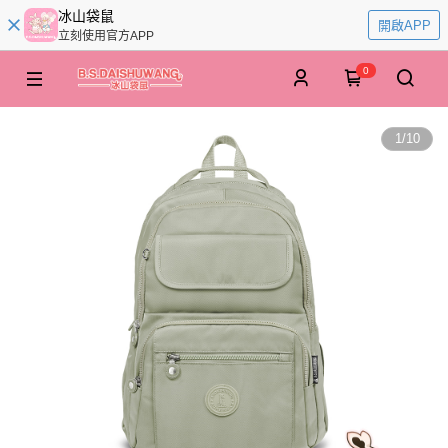
冰山袋鼠
開啟APP
立刻使用官方APP
0
1
/
10