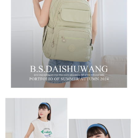
時審查核予不同之上限額度；若仍有額度不足之情形，本公司將視審查結果
每筆NT$100，滿NT$999(含以上)免運費
請求用戶進行身份認證。
５．嚴禁一人註冊多個帳號或使用他人資訊註冊。若發現惡意使用之情形，
中華郵政
恩沛科技股份有限公司將有權停止該用戶之使用額度並採取法律行動。
每筆NT$100，滿NT$999(含以上)免運費
新竹物流/黑貓
每筆NT$250，滿NT$2,000(含以上)免運費