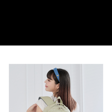
３．安心：先確認商品／服務後，再付款。
運送方式
【「AFTEE先享後付」結帳流程】
全家取貨付款
１．於結帳方式選擇「AFTEE先享後付」後，將跳轉至「AFTEE先享後付」
每筆NT$100，滿NT$699(含以上)免運費
結帳頁面，進行簡訊認證並確認金額後，即可完成結帳。
２．訂單成立數日內，您將收到繳費通知簡訊。
付款後全家取貨
３．收到繳費通知簡訊後14天內，點擊此簡訊中的連結，可透過四大超商／
ATM／網路銀行／等多元方式進行付款，方視為交易完成。
每筆NT$100，滿NT$699(含以上)免運費
※ 請注意：結帳手續完成當下不需立刻繳費，但若您需要取消訂單，請聯絡
購買商品的店家。未經商家同意取消之訂單仍視為有效，需透過AFTEE先享
萊爾富取貨付款
後付繳納相關費用。
每筆NT$80
※ 交易是否成功請以「AFTEE先享後付 」之結帳頁面顯示為準，若有關於
是否繳費成功／繳費後需取消欲退款等相關疑問，請聯繫「AFTEE先享後付
客戶支援中心」
https://netprotections.freshdesk.com/support/home
付款後萊爾富取貨
每筆NT$80
【注意事項】
１．透過由恩沛科技股份有限公司提供之「AFTEE先享後付」服務完成之交
7-11取貨付款
易，需依本服務之必要範圍內提供個人資料，並將交易相關給付款項請求債
權轉讓予恩沛科技股份有限公司。
每筆NT$100，滿NT$699(含以上)免運費
２．關於個人資料處理事宜，請瀏覽以下網址：
https://aftee.tw/terms/#terms3
付款後7-11取貨
３．未成年的使用者請事先徵得法定代理人或監護人之同意方可使用
每筆NT$100，滿NT$699(含以上)免運費
「AFTEE先享後付」，若未經同意申辦者引起之損失，本公司不負相關責
任。
新竹物流
４．使用「AFTEE先享後付」時，將依據個別帳號之用戶狀況，依本公司即