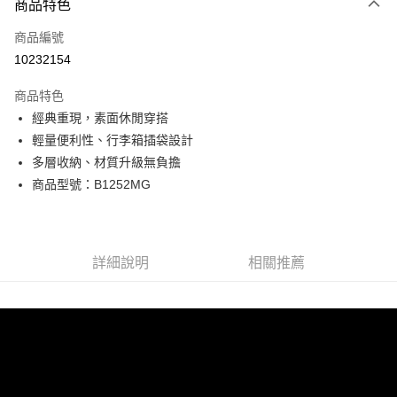
商品特色
信用卡一次付款
商品編號
超商取貨付款
10232154
LINE Pay
商品特色
Apple Pay
經典重現，素面休閒穿搭
輕量便利性、行李箱插袋設計
街口支付
多層收納、材質升級無負擔
悠遊付
商品型號：B1252MG
Google Pay
全盈+PAY
詳細說明
相關推薦
AFTEE先享後付
相關說明
【關於「AFTEE先享後付」】
ATM付款
AFTEE先享後付是「在收到商品之後才付款」的支付方式。 讓您購物簡單
便利好安心！
貨到付款
１．簡單：不需註冊會員、不需綁卡、不需儲值。
２．便利：只要手機號碼，簡訊認證，即可結帳。