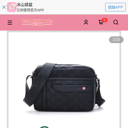
冰山袋鼠
開啟APP
立刻使用官方APP
0
1
/
10