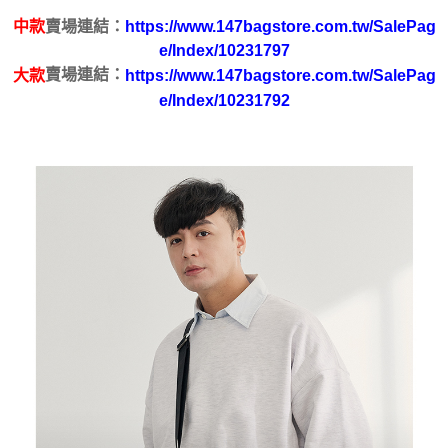
２．便利：只要手機號碼，簡訊認證，即可結帳。
中款
賣場連結：
https://www.147bagstore.com.tw/SalePag
３．安心：先確認商品／服務後，再付款。
運送方式
e/Index/10231797
【「AFTEE先享後付」結帳流程】
賣場連結：
大款
https://www.147bagstore.com.tw/SalePag
全家取貨付款
１．於結帳方式選擇「AFTEE先享後付」後，將跳轉至「AFTEE先享後付」
e/Index/10231792
每筆NT$100，滿NT$699(含以上)免運費
結帳頁面，進行簡訊認證並確認金額後，即可完成結帳。
２．訂單成立數日內，您將收到繳費通知簡訊。
付款後全家取貨
３．收到繳費通知簡訊後14天內，點擊此簡訊中的連結，可透過四大超商／
ATM／網路銀行／等多元方式進行付款，方視為交易完成。
每筆NT$100，滿NT$699(含以上)免運費
※ 請注意：結帳手續完成當下不需立刻繳費，但若您需要取消訂單，請聯絡
購買商品的店家。未經商家同意取消之訂單仍視為有效，需透過AFTEE先享
萊爾富取貨付款
後付繳納相關費用。
每筆NT$80
※ 交易是否成功請以「AFTEE先享後付 」之結帳頁面顯示為準，若有關於
是否繳費成功／繳費後需取消欲退款等相關疑問，請聯繫「AFTEE先享後付
客戶支援中心」
https://netprotections.freshdesk.com/support/home
付款後萊爾富取貨
每筆NT$80
【注意事項】
１．透過由恩沛科技股份有限公司提供之「AFTEE先享後付」服務完成之交
7-11取貨付款
易，需依本服務之必要範圍內提供個人資料，並將交易相關給付款項請求債
權轉讓予恩沛科技股份有限公司。
每筆NT$100，滿NT$699(含以上)免運費
２．關於個人資料處理事宜，請瀏覽以下網址：
https://aftee.tw/terms/#terms3
付款後7-11取貨
３．未成年的使用者請事先徵得法定代理人或監護人之同意方可使用
每筆NT$100，滿NT$699(含以上)免運費
「AFTEE先享後付」，若未經同意申辦者引起之損失，本公司不負相關責