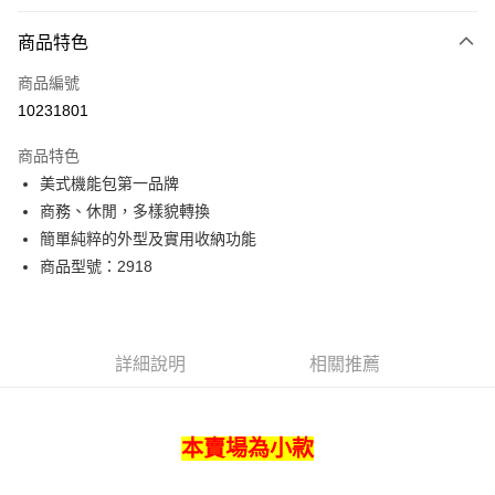
付款方式
商品特色
信用卡一次付款
商品編號
超商取貨付款
10231801
LINE Pay
商品特色
Apple Pay
美式機能包第一品牌
商務、休閒，多樣貌轉換
街口支付
簡單純粹的外型及實用收納功能
悠遊付
商品型號：2918
Google Pay
全盈+PAY
詳細說明
相關推薦
AFTEE先享後付
相關說明
【關於「AFTEE先享後付」】
本賣場為小款
ATM付款
AFTEE先享後付是「在收到商品之後才付款」的支付方式。 讓您購物簡單
便利好安心！
貨到付款
１．簡單：不需註冊會員、不需綁卡、不需儲值。