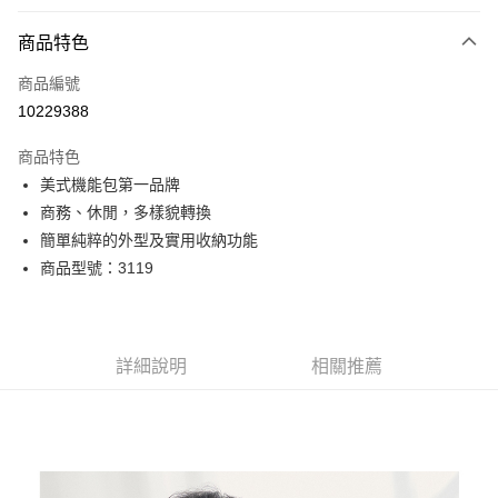
付款方式
商品特色
信用卡一次付款
商品編號
超商取貨付款
10229388
LINE Pay
商品特色
Apple Pay
美式機能包第一品牌
商務、休閒，多樣貌轉換
街口支付
簡單純粹的外型及實用收納功能
悠遊付
商品型號：3119
Google Pay
全盈+PAY
詳細說明
相關推薦
AFTEE先享後付
相關說明
【關於「AFTEE先享後付」】
ATM付款
AFTEE先享後付是「在收到商品之後才付款」的支付方式。 讓您購物簡單
便利好安心！
貨到付款
１．簡單：不需註冊會員、不需綁卡、不需儲值。