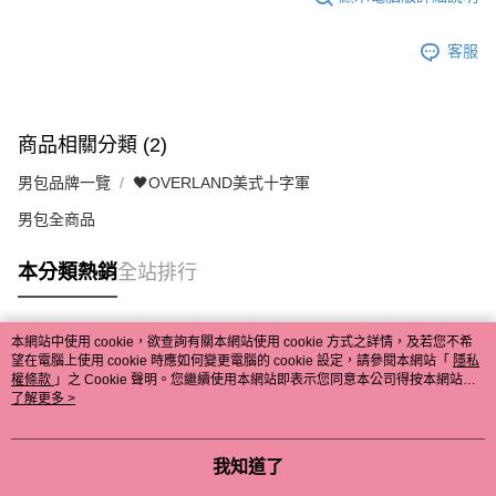
客服
商品相關分類 (2)
男包品牌一覽
🖤OVERLAND美式十字軍
男包全商品
本分類熱銷
全站排行
本網站中使用 cookie，欲查詢有關本網站使用 cookie 方式之詳情，及若您不希
熱門標籤
望在電腦上使用 cookie 時應如何變更電腦的 cookie 設定，請參閱本網站「
隱私
權條款
」之 Cookie 聲明。您繼續使用本網站即表示您同意本公司得按本網站使
用條款之 Cookie 聲明使用 cookie。
了解更多 >
我知道了