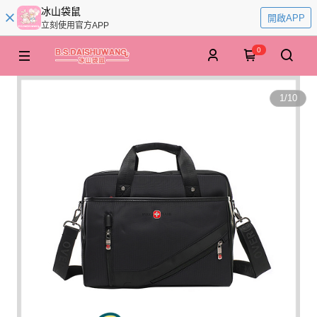
冰山袋鼠
開啟APP
立刻使用官方APP
0
1
/
10