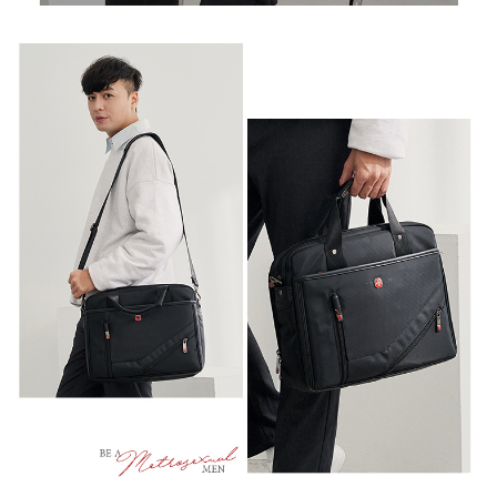
任。
新竹物流
４．使用「AFTEE先享後付」時，將依據個別帳號之用戶狀況，依本公司即
時審查核予不同之上限額度；若仍有額度不足之情形，本公司將視審查結果
每筆NT$100，滿NT$999(含以上)免運費
請求用戶進行身份認證。
５．嚴禁一人註冊多個帳號或使用他人資訊註冊。若發現惡意使用之情形，
中華郵政
恩沛科技股份有限公司將有權停止該用戶之使用額度並採取法律行動。
每筆NT$100，滿NT$999(含以上)免運費
新竹物流/黑貓
每筆NT$250，滿NT$2,000(含以上)免運費